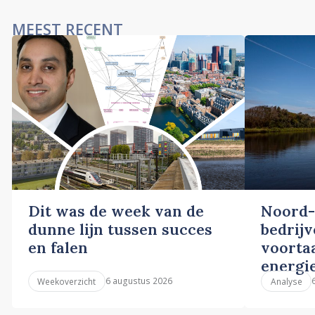
MEEST RECENT
Dit was de week van de
Noord-
dunne lijn tussen succes
bedrij
en falen
voortaa
energi
6 augustus 2026
Weekoverzicht
Analyse