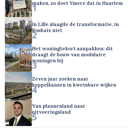
maken, zo doet Ymere dat in Haarlem
1
In Lille slaagde de transformatie, in
Roubaix niet
2
Het woningtekort aanpakken: dit
draagt de bouw van modulaire
woningen bij
3
Zeven jaar zoeken naar
koppelkansen in kwetsbare wijken
4
Van plannenland naar
uitvoeringsland
5