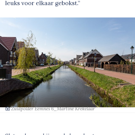
leuks voor elkaar gebokst.”
‘Zuidpolder Eemnes 6_Martine Krekelaar’