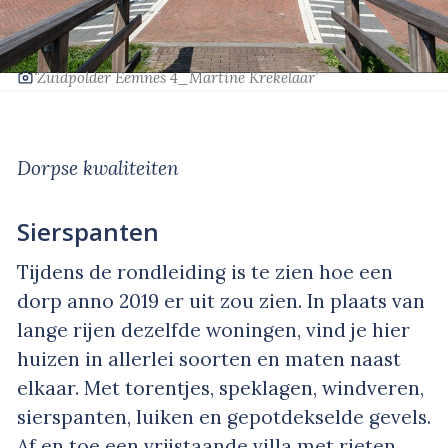
‘Zuidpolder Eemnes 4_Martine Krekelaar’
Dorpse kwaliteiten
Sierspanten
Tijdens de rondleiding is te zien hoe een
dorp anno 2019 er uit zou zien. In plaats van
lange rijen dezelfde woningen, vind je hier
huizen in allerlei soorten en maten naast
elkaar. Met torentjes, speklagen, windveren,
sierspanten, luiken en gepotdekselde gevels.
Af en toe een vrijstaande villa met rieten