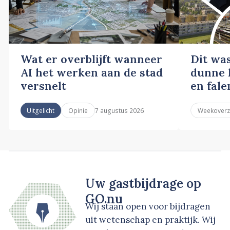
Wat er overblijft wanneer
Dit wa
AI het werken aan de stad
dunne l
versnelt
en fale
7 augustus 2026
Uitgelicht
Opinie
Weekoverz
Uw gastbijdrage op
GO.nu
Wij staan open voor bijdragen
uit wetenschap en praktijk. Wij