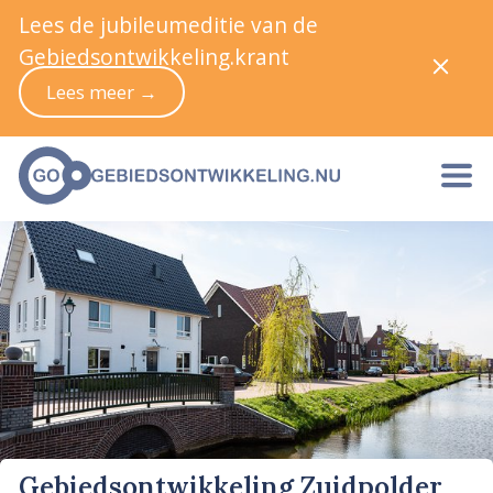
Lees de jubileumeditie van de
Gebiedsontwikkeling.krant
Lees meer →
Gebiedsontwikkeling Zuidpolder