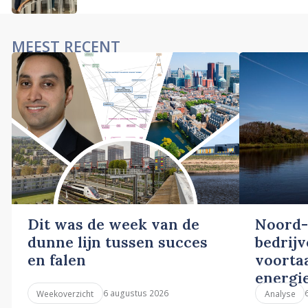
MEEST RECENT
Dit was de week van de
Noord-
dunne lijn tussen succes
bedrij
en falen
voortaa
energi
6 augustus 2026
Weekoverzicht
Analyse