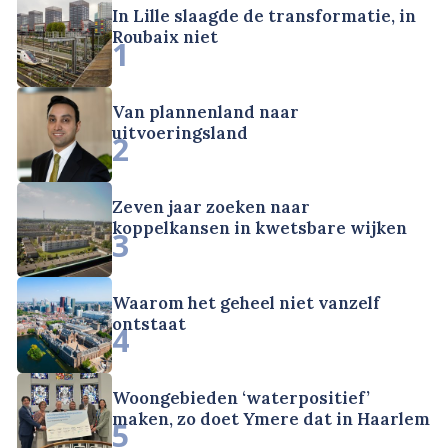
In Lille slaagde de transformatie, in
Roubaix niet
1
Van plannenland naar
uitvoeringsland
2
Zeven jaar zoeken naar
koppelkansen in kwetsbare wijken
3
Waarom het geheel niet vanzelf
ontstaat
4
Woongebieden ‘waterpositief’
maken, zo doet Ymere dat in Haarlem
5