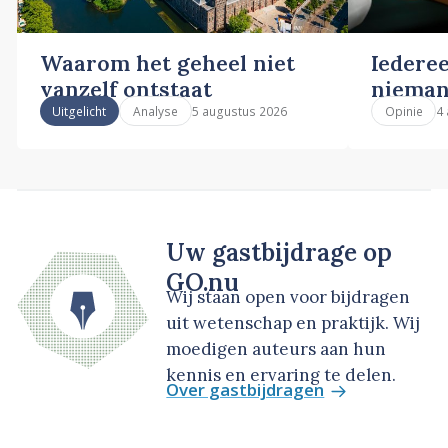
Waarom het geheel niet
Iederee
vanzelf ontstaat
nieman
5 augustus 2026
4
Uitgelicht
Analyse
Opinie
Uw gastbijdrage op
GO.nu
Wij staan open voor bijdragen
uit wetenschap en praktijk. Wij
moedigen auteurs aan hun
kennis en ervaring te delen.
Over gastbijdragen