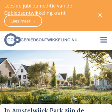
Lees de jubileumeditie van de
Gebiedsontwikkeling.krant
Lees meer →
In Amstelwijck Park zijn de