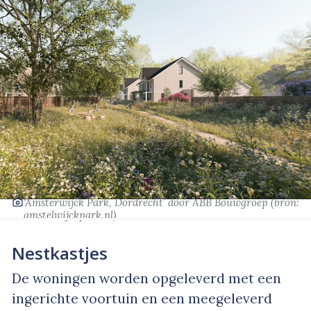
‘Amsterwijck Park, Dordrecht’
door ABB Bouwgroep
(bron:
amstelwijckpark.nl
)
Nestkastjes
De woningen worden opgeleverd met een
ingerichte voortuin en een meegeleverd