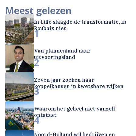
Meest gelezen
In Lille slaagde de transformatie, in
Roubaix niet
1
Van plannenland naar
uitvoeringsland
2
Zeven jaar zoeken naar
koppelkansen in kwetsbare wijken
3
Waarom het geheel niet vanzelf
ontstaat
4
Noord-Holland wil bedrijven en