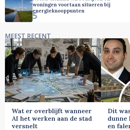
woningen voortaan situeren bij
energieknooppunten
5
MEEST RECENT
Wat er overblijft wanneer
Dit wa
AI het werken aan de stad
dunne l
versnelt
en fale