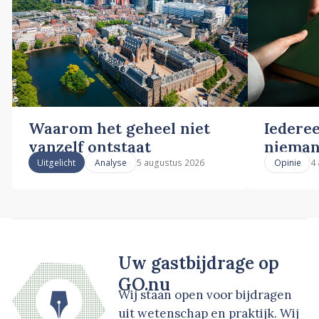
Waarom het geheel niet
Iederee
vanzelf ontstaat
nieman
5 augustus 2026
4
Uitgelicht
Analyse
Opinie
Uw gastbijdrage op
GO.nu
Wij staan open voor bijdragen
uit wetenschap en praktijk. Wij