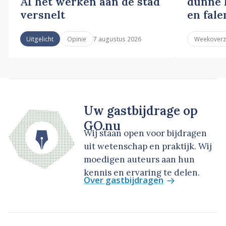
AI het werken aan de stad
dunne l
versnelt
en fale
7 augustus 2026
Uitgelicht
Opinie
Weekoverz
Uw gastbijdrage op
GO.nu
Wij staan open voor bijdragen
uit wetenschap en praktijk. Wij
moedigen auteurs aan hun
kennis en ervaring te delen.
Over gastbijdragen