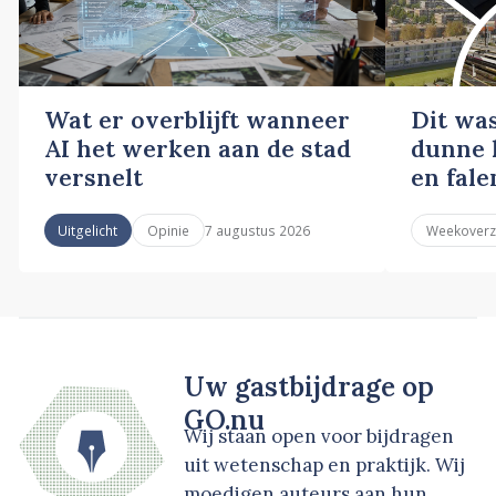
Wat er overblijft wanneer
Dit wa
AI het werken aan de stad
dunne l
versnelt
en fale
7 augustus 2026
Uitgelicht
Opinie
Weekoverz
Uw gastbijdrage op
GO.nu
Wij staan open voor bijdragen
uit wetenschap en praktijk. Wij
moedigen auteurs aan hun