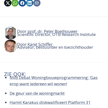
Door
prof. dr. Peter Boelhouwer
Scientific Director, OTB Research Institute
Door
Karel Schiffer
Adviseur, bestuurder en toezichthouder
ZIE OOK:
NVB Debat Woningbouwprogrammering: ‘Gas
erop want iedereen wil wonen’
De geur van de woningmarkt
Hamit Karakus diskwalificeert Platform 31