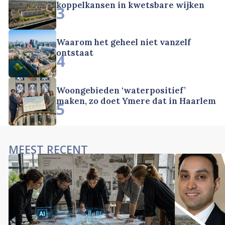
koppelkansen in kwetsbare wijken
3
Waarom het geheel niet vanzelf
ontstaat
4
Woongebieden ‘waterpositief’
maken, zo doet Ymere dat in Haarlem
5
MEEST RECENT