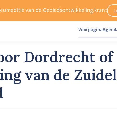
ileumeditie van de Gebiedsontwikkeling.krant
L
Voorpagina
Agend
oor Dordrecht of
ng van de Zuidel
d