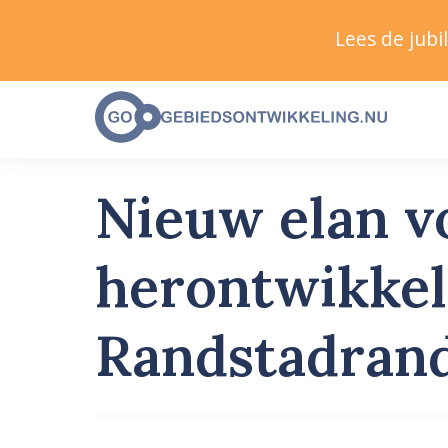
Lees de jub
Nieuw elan v
herontwikkeli
Randstadran