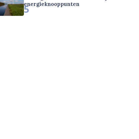
energieknooppunten
5