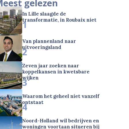
eest gelezen
In Lille slaagde de
transformatie, in Roubaix niet
1
Van plannenland naar
uitvoeringsland
2
Zeven jaar zoeken naar
koppelkansen in kwetsbare
wijken
3
Waarom het geheel niet vanzelf
ontstaat
4
Noord-Holland wil bedrijven en
woningen voortaan situeren bij