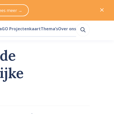
ees meer →
a
GO Projectenkaart
Thema’s
Over ons
 de
ijke