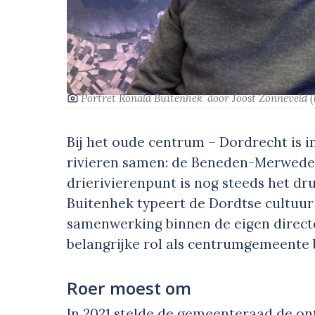
‘Portret Ronald Buitenhek’
door Joost Zonneveld
Bij het oude centrum – Dordrecht is i
rivieren samen: de Beneden-Merwede
drierivierenpunt is nog steeds het d
Buitenhek typeert de Dordtse cultuur 
samenwerking binnen de eigen directe
belangrijke rol als centrumgemeente
Roer moest om
In 2021 stelde de gemeenteraad de on