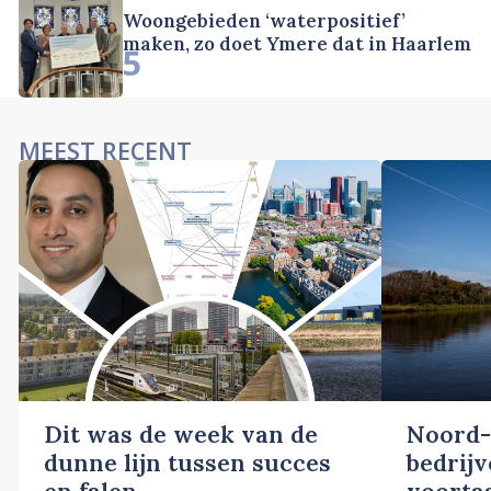
Woongebieden ‘waterpositief’
maken, zo doet Ymere dat in Haarlem
5
MEEST RECENT
Dit was de week van de
Noord-
dunne lijn tussen succes
bedrij
en falen
voortaa