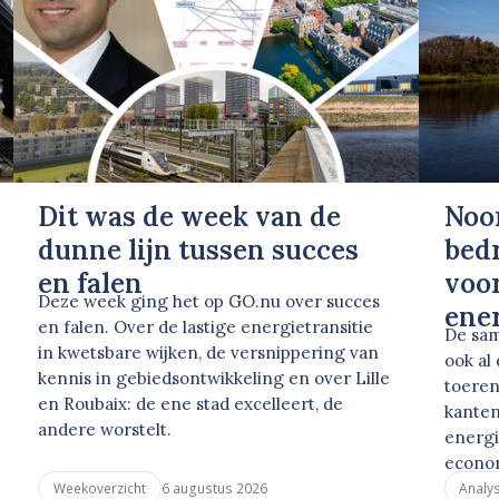
Dit was de week van de
Noo
dunne lijn tussen succes
bed
en falen
voor
Deze week ging het op GO.nu over succes
ene
en falen. Over de lastige energietransitie
De sam
in kwetsbare wijken, de versnippering van
ook al
kennis in gebiedsontwikkeling en over Lille
toeren
en Roubaix: de ene stad excelleert, de
kanten
andere worstelt.
energi
econo
6 augustus 2026
Weekoverzicht
Analy