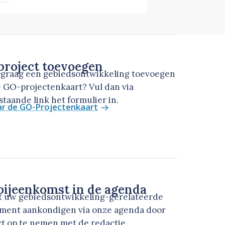
roject toevoegen
u graag een gebiedsontwikkeling toevoegen
 GO-projectenkaart? Vul dan via
taande link het formulier in.
ar de GO-Projectenkaart
ijeenkomst in de agenda
t uw gebiedsontwikkeling-gerelateerde
ment aankondigen via onze agenda door
t op te nemen met de redactie.