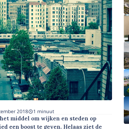
tember 2018
1 minuut
 het middel om wijken en steden op
ied een boost te geven. Helaas ziet de