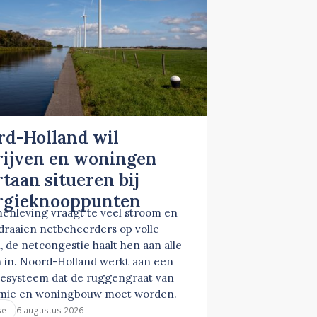
rd-Holland wil
rijven en woningen
taan situeren bij
rgieknooppunten
enleving vraagt te veel stroom en
 draaien netbeheerders op volle
, de netcongestie haalt hen aan alle
 in. Noord-Holland werkt aan een
esysteem dat de ruggengraat van
mie en woningbouw moet worden.
6 augustus 2026
se