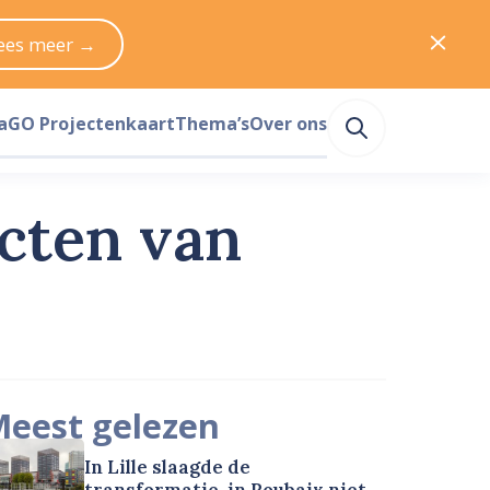
ees meer →
a
GO Projectenkaart
Thema’s
Over ons
ecten van
eest gelezen
In Lille slaagde de
transformatie, in Roubaix niet