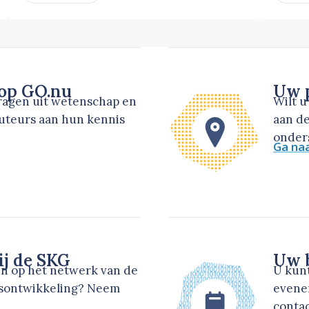
 op GO.nu
Uw p
dragen uit wetenschap en
Wilt 
auteurs aan hun kennis
aan de
onders
Ga na
ij de SKG
Uw b
en op het netwerk van de
U kun
dsontwikkeling? Neem
evene
contac