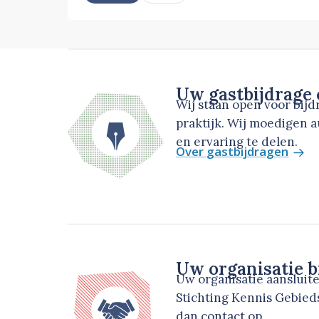
Uw gastbijdrage
Wij staan open voor bij
praktijk. Wij moedigen 
en ervaring te delen.
Over gastbijdragen
Uw organisatie b
Uw organisatie aansluit
Stichting Kennis Gebie
dan contact op.