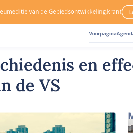
ileumeditie van de Gebiedsontwikkeling.krant
L
Voorpagina
Agend
chiedenis en eff
 in de VS
M