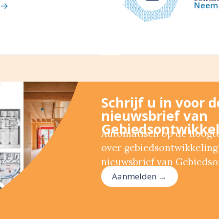
Neem 
Schrijf u in voor 
nieuwsbrief van
Gebiedsontwikkel
Automatisch op de hoogte 
over gebiedsontwikkeling?
nieuwsbrief van Gebiedso
Aanmelden →