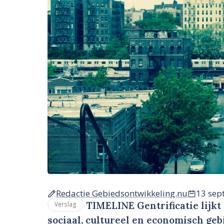
Redactie Gebiedsontwikkeling.nu
13 sep
TIMELINE Gentrificatie lijkt
Verslag
sociaal, cultureel en economisch geb