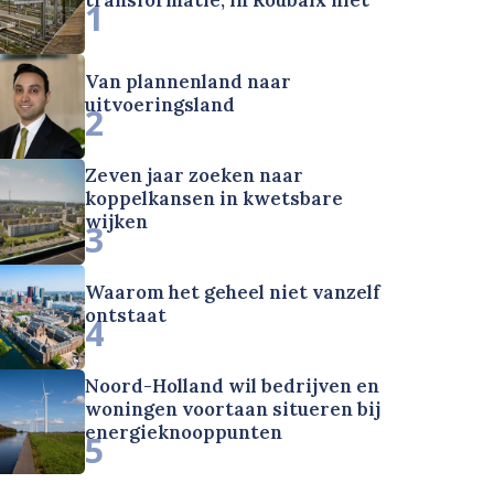
1
Van plannenland naar
uitvoeringsland
2
Zeven jaar zoeken naar
koppelkansen in kwetsbare
wijken
3
Waarom het geheel niet vanzelf
ontstaat
4
Noord-Holland wil bedrijven en
woningen voortaan situeren bij
energieknooppunten
5