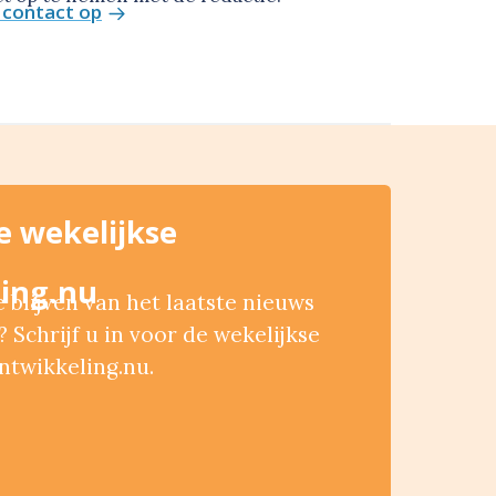
contact op
de wekelijkse
ing.nu
blijven van het laatste nieuws
 Schrijf u in voor de wekelijkse
ntwikkeling.nu.