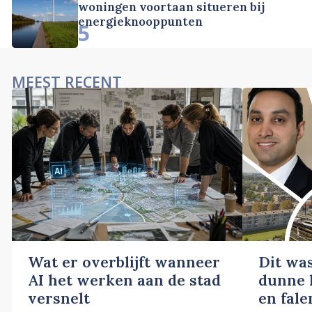
woningen voortaan situeren bij
energieknooppunten
5
MEEST RECENT
Wat er overblijft wanneer
Dit wa
AI het werken aan de stad
dunne l
versnelt
en fale