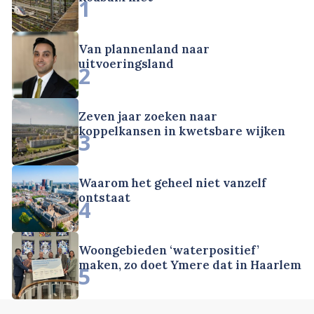
1
Van plannenland naar
uitvoeringsland
2
Zeven jaar zoeken naar
koppelkansen in kwetsbare wijken
3
Waarom het geheel niet vanzelf
ontstaat
4
Woongebieden ‘waterpositief’
maken, zo doet Ymere dat in Haarlem
5