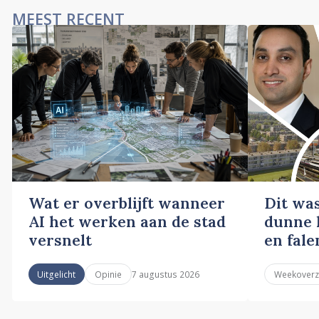
MEEST RECENT
Wat er overblijft wanneer
Dit wa
AI het werken aan de stad
dunne l
versnelt
en fale
7 augustus 2026
Uitgelicht
Opinie
Weekoverz