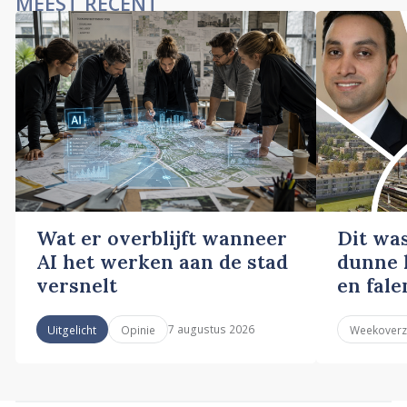
MEEST RECENT
Wat er overblijft wanneer
Dit wa
AI het werken aan de stad
dunne l
versnelt
en fale
7 augustus 2026
Uitgelicht
Opinie
Weekoverz