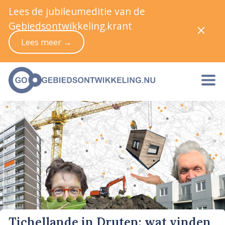
Lees de jubileumeditie van de
Gebiedsontwikkeling.krant
Lees meer →
Tichellande in Druten: wat vinden