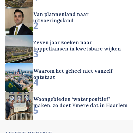
Van plannenland naar
uitvoeringsland
2
Zeven jaar zoeken naar
koppelkansen in kwetsbare wijken
3
Waarom het geheel niet vanzelf
ontstaat
4
Woongebieden ‘waterpositief’
maken, zo doet Ymere dat in Haarlem
5