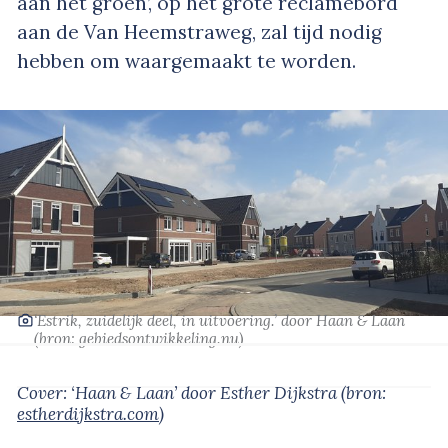
aan het groen’, op het grote reclamebord
aan de Van Heemstraweg, zal tijd nodig
hebben om waargemaakt te worden.
‘Estrik, zuidelijk deel, in uitvoering.’
door Haan & Laan
(bron:
gebiedsontwikkeling.nu
)
Cover: ‘Haan & Laan’
door Esther Dijkstra
(bron:
estherdijkstra.com
)