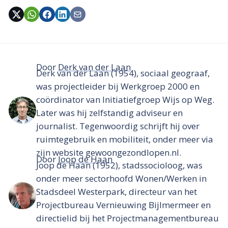
Door
Derk van der Laan
Derk van der Laan (1954), sociaal geograaf,
was projectleider bij Werkgroep 2000 en
coördinator van Initiatiefgroep Wijs op Weg.
Later was hij zelfstandig adviseur en
journalist. Tegenwoordig schrijft hij over
ruimtegebruik en mobiliteit, onder meer via
zijn website gewoongezondlopen.nl.
Door
Joop de Haan
Joop de Haan (1952), stadssocioloog, was
onder meer sectorhoofd Wonen/Werken in
Stadsdeel Westerpark, directeur van het
Projectbureau Vernieuwing Bijlmermeer en
directielid bij het Projectmanagementbureau