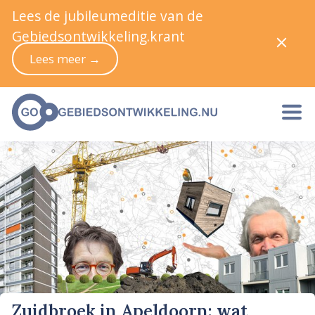
Lees de jubileumeditie van de
Gebiedsontwikkeling.krant
Lees meer →
Zuidbroek in Apeldoorn: wat