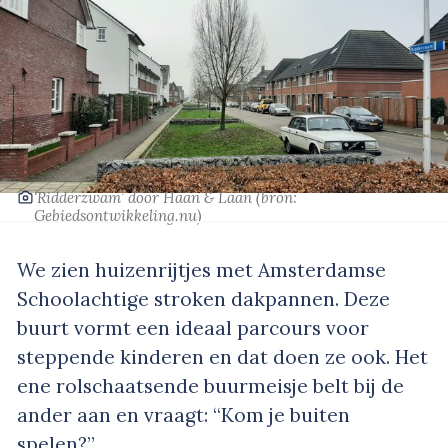
‘Ridderzwam’
door Haan & Laan
(bron:
Gebiedsontwikkeling.nu
)
We zien huizenrijtjes met Amsterdamse
Schoolachtige stroken dakpannen. Deze
buurt vormt een ideaal parcours voor
steppende kinderen en dat doen ze ook. Het
ene rolschaatsende buurmeisje belt bij de
ander aan en vraagt: “Kom je buiten
spelen?”.