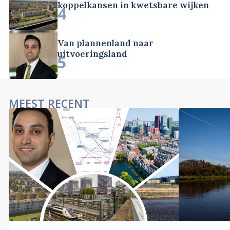
koppelkansen in kwetsbare wijken
4
Van plannenland naar
uitvoeringsland
5
MEEST RECENT