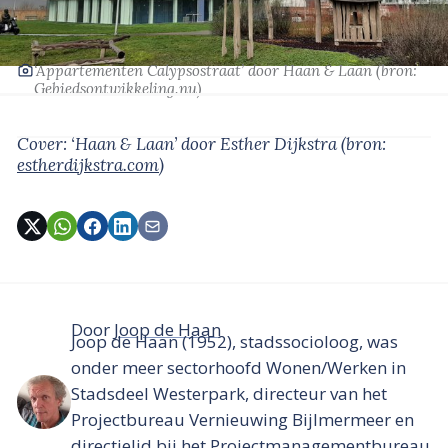
‘Appartementen Calypsostraat’
door Haan & Laan
(bron:
Gebiedsontwikkeling.nu
)
Cover: ‘Haan & Laan’
door Esther Dijkstra
(bron:
estherdijkstra.com
)
Door
Joop de Haan
Joop de Haan (1952), stadssocioloog, was
onder meer sectorhoofd Wonen/Werken in
Stadsdeel Westerpark, directeur van het
Projectbureau Vernieuwing Bijlmermeer en
directielid bij het Projectmanagementbureau