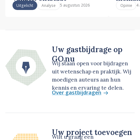
5 augustus 2026
4
Uitgelicht
Analyse
Opinie
Uw gastbijdrage op
GO.nu
Wij staan open voor bijdragen
uit wetenschap en praktijk. Wij
moedigen auteurs aan hun
kennis en ervaring te delen.
Over gastbijdragen
Uw project toevoegen
Wilt u graag een