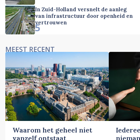
In Zuid-Holland versnelt de aanleg
van infrastructuur door openheid en
vertrouwen
5
MEEST RECENT
Waarom het geheel niet
Iederee
vanzelf ontstaat
nieman