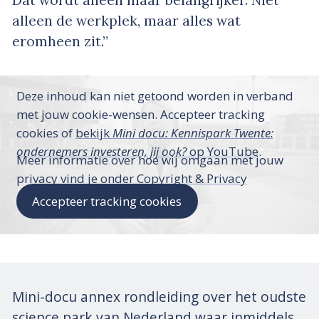
Dat wordt alleen maar belangrijker. Niet
alleen de werkplek, maar alles wat
eromheen zit.”
Deze inhoud kan niet getoond worden in verband
met jouw cookie-wensen. Accepteer tracking
cookies of
bekijk
Mini docu: Kennispark Twente:
ondernemers investeren, jij ook?
op YouTube
.
Meer informatie over hoe wij omgaan met jouw
privacy vind je onder
Copyright & Privacy
Accepteer tracking cookies
Mini-docu annex rondleiding over het oudste
science park van Nederland waar inmiddels