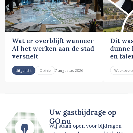
Wat er overblijft wanneer
Dit wa
AI het werken aan de stad
dunne l
versnelt
en fale
7 augustus 2026
Uitgelicht
Opinie
Weekoverz
Uw gastbijdrage op
GO.nu
Wij staan open voor bijdragen