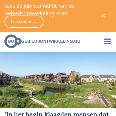
Lees de jubileumeditie van de
Gebiedsontwikkeling.krant
Lees meer →
"In het begin klaagden mensen dat