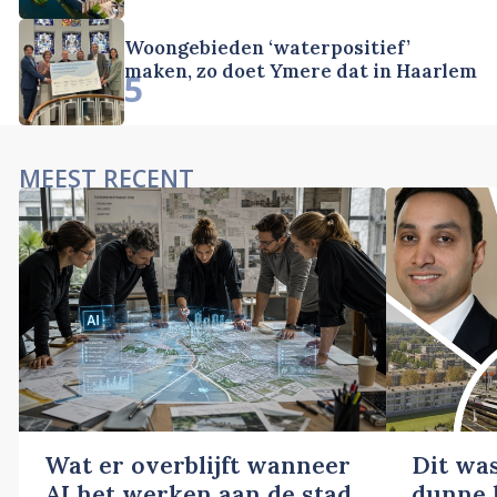
Woongebieden ‘waterpositief’
maken, zo doet Ymere dat in Haarlem
5
MEEST RECENT
Wat er overblijft wanneer
Dit wa
AI het werken aan de stad
dunne l