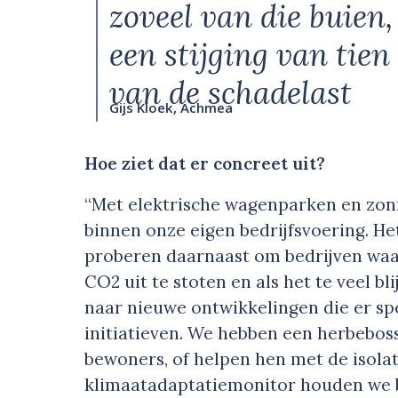
zoveel van die buien
een stijging van tie
van de schadelast
Gijs Kloek, Achmea
Hoe ziet dat er concreet uit?
“Met elektrische wagenparken en zon
binnen onze eigen bedrijfsvoering. He
proberen daarnaast om bedrijven wa
CO2 uit te stoten en als het te veel bli
naar nieuwe ontwikkelingen die er sp
initiatieven. We hebben een herbebos
bewoners, of helpen hen met de isolat
klimaatadaptatiemonitor houden we b