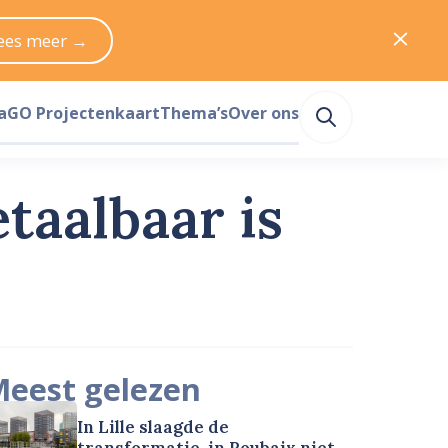
ees meer →
a
GO Projectenkaart
Thema’s
Over ons
taalbaar is
eest gelezen
In Lille slaagde de
transformatie, in Roubaix niet