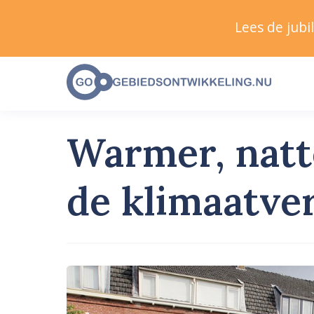
Lees de jub
Warmer, natte
de klimaatve