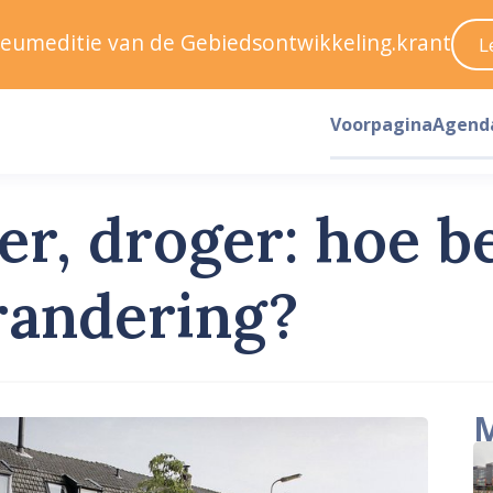
ileumeditie van de Gebiedsontwikkeling.krant
L
Voorpagina
Agend
r, droger: hoe be
randering?
M