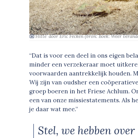
‘Hitte’
door Eric Fecken
(bron: Boek: Weer verande
“Dat is voor een deel in ons eigen bel
minder een verzekeraar moet uitker
voorwaarden aantrekkelijk houden. M
Wij zijn van oudsher een coöperatieve
groep boeren in het Friese Achlum. 
een van onze missiestatements. Als he
je daar wat mee.”
Stel, we hebben over 