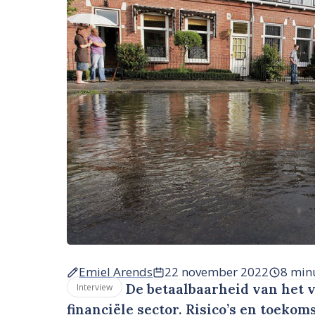
Emiel Arends
22 november 2022
8 min
De betaalbaarheid van het v
Interview
financiële sector. Risico’s en toek