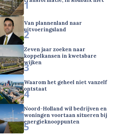
1
Van plannenland naar
uitvoeringsland
2
Zeven jaar zoeken naar
koppelkansen in kwetsbare
wijken
3
Waarom het geheel niet vanzelf
ontstaat
4
Noord-Holland wil bedrijven en
woningen voortaan situeren bij
energieknooppunten
5