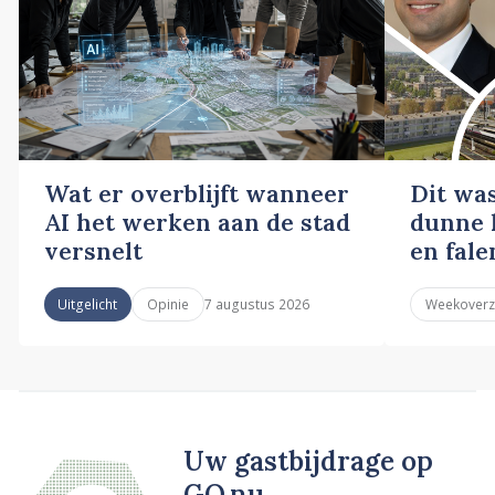
Wat er overblijft wanneer
Dit wa
AI het werken aan de stad
dunne l
versnelt
en fale
7 augustus 2026
Uitgelicht
Opinie
Weekoverz
Uw gastbijdrage op
GO.nu