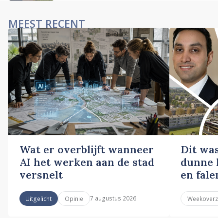
MEEST RECENT
Wat er overblijft wanneer
Dit wa
AI het werken aan de stad
dunne l
versnelt
en fale
7 augustus 2026
Uitgelicht
Opinie
Weekoverz