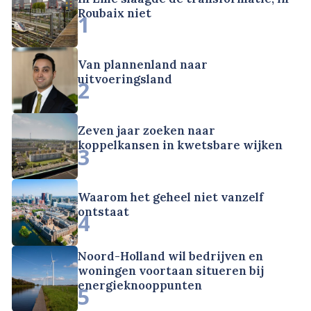
Roubaix niet
1
Van plannenland naar
uitvoeringsland
2
Zeven jaar zoeken naar
koppelkansen in kwetsbare wijken
3
Waarom het geheel niet vanzelf
ontstaat
4
Noord-Holland wil bedrijven en
woningen voortaan situeren bij
energieknooppunten
5