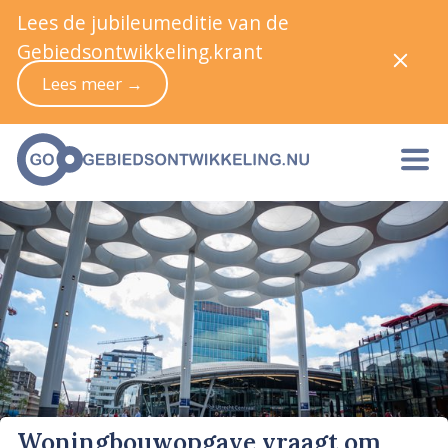
Lees de jubileumeditie van de
Gebiedsontwikkeling.krant
Lees meer →
Woningbouwopgave vraagt om