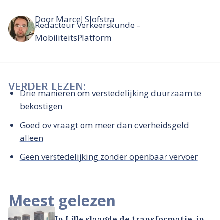
Door
Marcel Slofstra
Redacteur Verkeerskunde –
MobiliteitsPlatform
VERDER LEZEN:
Drie manieren om verstedelijking duurzaam te
bekostigen
Goed ov vraagt om meer dan overheidsgeld
alleen
Geen verstedelijking zonder openbaar vervoer
Meest gelezen
In Lille slaagde de transformatie, in