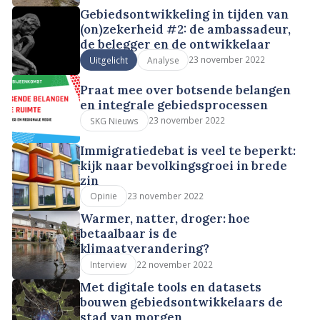
Gebiedsontwikkeling in tijden van
(on)zekerheid #2: de ambassadeur,
de belegger en de ontwikkelaar
23 november 2022
Uitgelicht
Analyse
Praat mee over botsende belangen
en integrale gebiedsprocessen
23 november 2022
SKG Nieuws
Immigratiedebat is veel te beperkt:
kijk naar bevolkingsgroei in brede
zin
23 november 2022
Opinie
Warmer, natter, droger: hoe
betaalbaar is de
klimaatverandering?
22 november 2022
Interview
Met digitale tools en datasets
bouwen gebiedsontwikkelaars de
stad van morgen