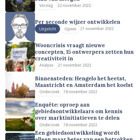
22 november 2022
Verslag
Per seconde wijzer ontwikkelen
21 november 2022
Uitgelicht
Opinie
Wooncrisis vraagt nieuwe
concepten, 15 ontwerpers zetten hun
creativiteit in
21 november 2022
Analyse
Binnensteden: Hengelo het heetst,
Maastricht en Amsterdam het koelst
18 november 2022
Onderzoek
Enquête: oproep aan
gebiedsontwikkelaars om kennis
over marktinitiatieven te delen
18 november 2022
Onderzoek
Een gebiedsontwikkeling wordt
alleen maar beter van een betrokken