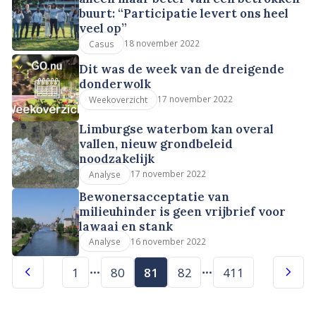
buurt: “Participatie levert ons heel
veel op”
18 november 2022
Casus
Dit was de week van de dreigende
donderwolk
17 november 2022
Weekoverzicht
Limburgse waterbom kan overal
vallen, nieuw grondbeleid
noodzakelijk
17 november 2022
Analyse
Bewonersacceptatie van
milieuhinder is geen vrijbrief voor
lawaai en stank
16 november 2022
Analyse
1
80
81
82
411