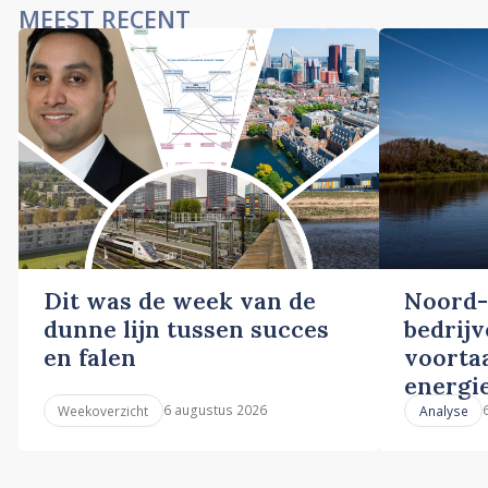
MEEST RECENT
Dit was de week van de
Noord-
dunne lijn tussen succes
bedrij
en falen
voortaa
energi
6 augustus 2026
Weekoverzicht
Analyse