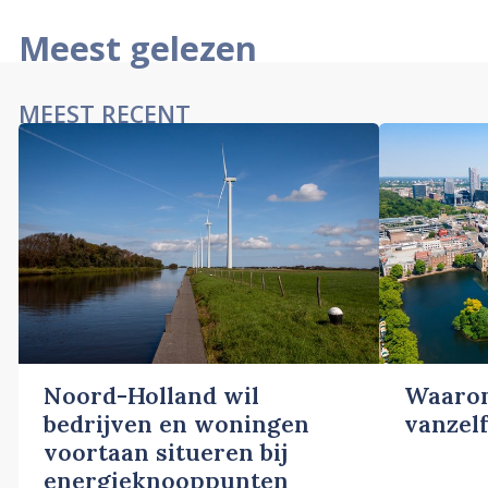
Meest gelezen
MEEST RECENT
Noord-Holland wil
Waarom
bedrijven en woningen
vanzelf
voortaan situeren bij
energieknooppunten