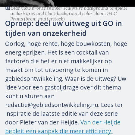
‘Side view bronze thinker sculpture background template
in dark grey and black background color’
door DFLC
Prints
(bron:
shutterstock
)
Oproep: deel uw uitweg uit GO in
tijden van onzekerheid
Oorlog, hoge rente, hoge bouwkosten, hoge
energieprijzen. Het is een cocktail van
factoren die het er niet makkelijker op
maakt om tot uitvoering te komen in
gebiedsontwikkeling. Waar is de uitweg? Uw
idee voor een gastbijdrage over dit thema
kunt u sturen aan
redactie@gebiedsontwikkeling.nu. Lees ter
inspiratie de laatste editie van deze serie
door Pieter van der Heijde.
Van der Heijde
bepleit een aanpak die meer efficiency,