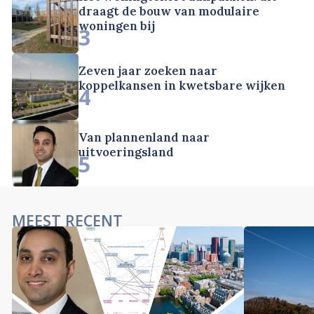
draagt de bouw van modulaire
woningen bij
3
Zeven jaar zoeken naar
koppelkansen in kwetsbare wijken
4
Van plannenland naar
uitvoeringsland
5
MEEST RECENT