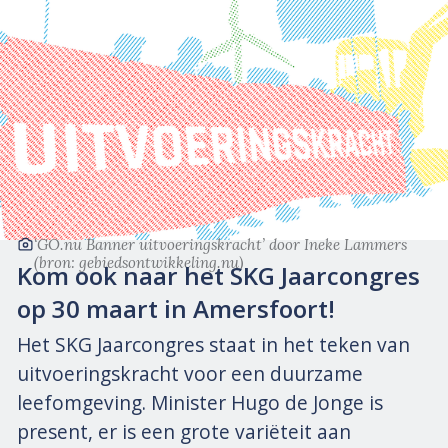
‘GO.nu Banner uitvoeringskracht’
door Ineke Lammers
(bron: gebiedsontwikkeling.nu)
Kom ook naar het SKG Jaarcongres
op 30 maart in Amersfoort!
Het SKG Jaarcongres staat in het teken van
uitvoeringskracht voor een duurzame
leefomgeving. Minister Hugo de Jonge is
present, er is een grote variëteit aan