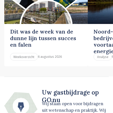
Dit was de week van de
Noord-
dunne lijn tussen succes
bedrij
en falen
voortaa
energi
6 augustus 2026
Weekoverzicht
Analyse
Uw gastbijdrage op
GO.nu
Wij staan open voor bijdragen
uit wetenschap en praktijk. Wij