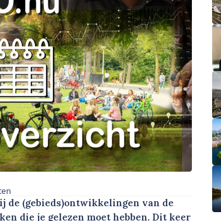
ten
bij de (gebieds)ontwikkelingen van de
ken die je gelezen moet hebben. Dit keer