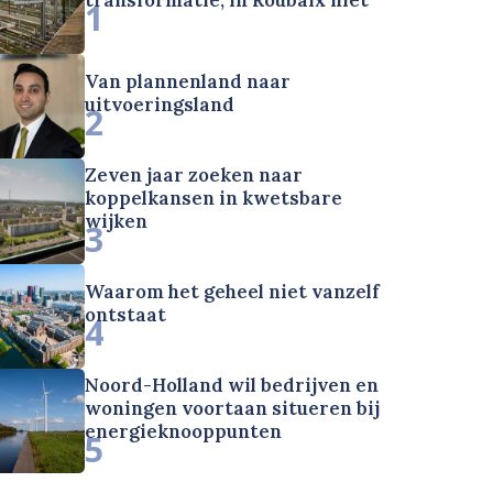
1
Van plannenland naar
uitvoeringsland
2
Zeven jaar zoeken naar
koppelkansen in kwetsbare
wijken
3
Waarom het geheel niet vanzelf
ontstaat
4
Noord-Holland wil bedrijven en
woningen voortaan situeren bij
energieknooppunten
5