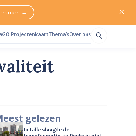
ees meer →
a
GO Projectenkaart
Thema’s
Over ons
aliteit
eest gelezen
In Lille slaagde de
transformatie, in Roubaix niet