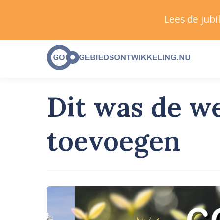
Lees de jub
Dit was de w
toevoegen