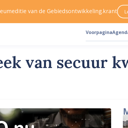
ileumeditie van de Gebiedsontwikkeling.krant
L
Voorpagina
Agend
eek van secuur kw
M