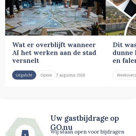
Wat er overblijft wanneer
Dit wa
AI het werken aan de stad
dunne l
versnelt
en fale
7 augustus 2026
Uitgelicht
Opinie
Weekoverz
Uw gastbijdrage op
GO.nu
Wij staan open voor bijdragen