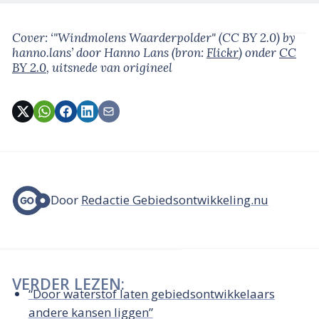
Cover: ‘"Windmolens Waarderpolder" (CC BY 2.0) by
hanno.lans’
door Hanno Lans
(bron:
Flickr
)
onder
CC
BY 2.0
, uitsnede van origineel
Door
Redactie Gebiedsontwikkeling.nu
VERDER LEZEN:
“Door waterstof laten gebiedsontwikkelaars
andere kansen liggen”