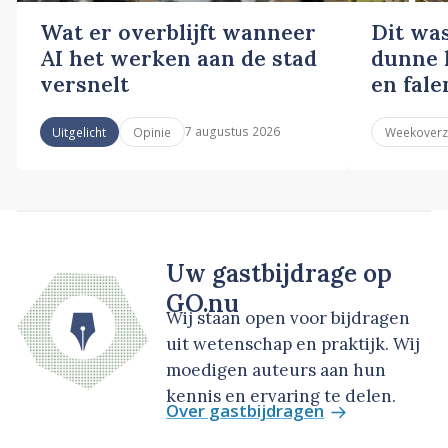
Wat er overblijft wanneer
Dit wa
AI het werken aan de stad
dunne l
versnelt
en fale
7 augustus 2026
Uitgelicht
Opinie
Weekoverz
Uw gastbijdrage op
GO.nu
Wij staan open voor bijdragen
uit wetenschap en praktijk. Wij
moedigen auteurs aan hun
kennis en ervaring te delen.
Over gastbijdragen