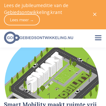
Lees de jubileumeditie van de
Gebiedsontwikkeling.krant
Lees meer →
Smart Mobility maakt ruimte vrij