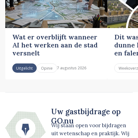
Wat er overblijft wanneer
Dit wa
AI het werken aan de stad
dunne l
versnelt
en fale
7 augustus 2026
Uitgelicht
Opinie
Weekoverz
Uw gastbijdrage op
GO.nu
Wij staan open voor bijdragen
uit wetenschap en praktijk. Wij