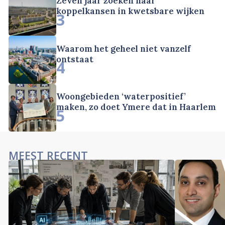
Zeven jaar zoeken naar
koppelkansen in kwetsbare wijken
3
Waarom het geheel niet vanzelf
ontstaat
4
Woongebieden ‘waterpositief’
maken, zo doet Ymere dat in Haarlem
5
MEEST RECENT