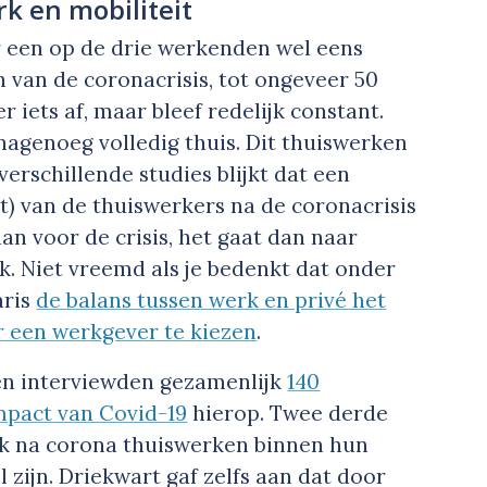
k en mobiliteit
er een op de drie werkenden wel eens
n van de coronacrisis, tot ongeveer 50
 iets af, maar bleef redelijk constant.
nagenoeg volledig thuis. Dit thuiswerken
 verschillende studies blijkt dat een
t) van de thuiswerkers na de coronacrisis
n voor de crisis, het gaat dan naar
k. Niet vreemd als je bedenkt dat onder
aris
de balans tussen werk en privé het
r een werkgever te kiezen
.
en interviewden gezamenlijk
140
mpact van Covid-19
hierop. Twee derde
ok na corona thuiswerken binnen hun
 zijn. Driekwart gaf zelfs aan dat door