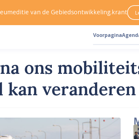
ileumeditie van de Gebiedsontwikkeling.krant
L
Voorpagina
Agend
a ons mobilitei
 kan veranderen
M