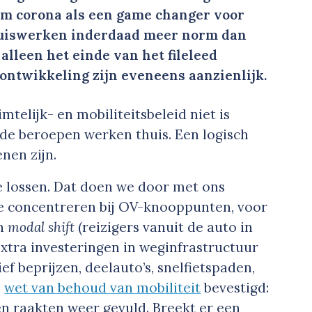
om corona als een game changer voor
 thuiswerken inderdaad meer norm dan
alleen het einde van het fileleed
ontwikkeling zijn eveneens aanzienlijk.
mtelijk- en mobiliteitsbeleid niet is
nde beroepen werken thuis. Een logisch
nen zijn.
e lossen. Dat doen we door met ons
 te concentreren bij OV-knooppunten, voor
en
modal shift
(reizigers vanuit de auto in
, extra investeringen in weginfrastructuur
f beprijzen, deelauto’s, snelfietspaden,
e
wet van behoud van mobiliteit
bevestigd:
n raakten weer gevuld. Breekt er een