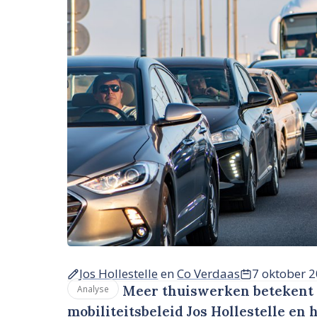
Jos Hollestelle
en
Co Verdaas
7 oktober 
Meer thuiswerken betekent
Analyse
mobiliteitsbeleid Jos Hollestelle en