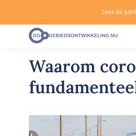
Lees de jub
Waarom coron
fundamenteel