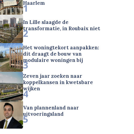
Haarlem
1
In Lille slaagde de
transformatie, in Roubaix niet
2
Het woningtekort aanpakken:
dit draagt de bouw van
modulaire woningen bij
3
Zeven jaar zoeken naar
koppelkansen in kwetsbare
wijken
4
Van plannenland naar
uitvoeringsland
5