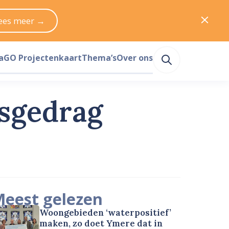
ees meer →
a
GO Projectenkaart
Thema’s
Over ons
tsgedrag
eest gelezen
Woongebieden ‘waterpositief’
maken, zo doet Ymere dat in