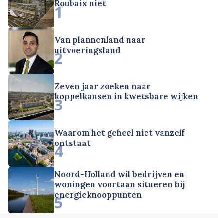
Roubaix niet
1
Van plannenland naar
uitvoeringsland
2
Zeven jaar zoeken naar
koppelkansen in kwetsbare wijken
3
Waarom het geheel niet vanzelf
ontstaat
4
Noord-Holland wil bedrijven en
woningen voortaan situeren bij
energieknooppunten
5