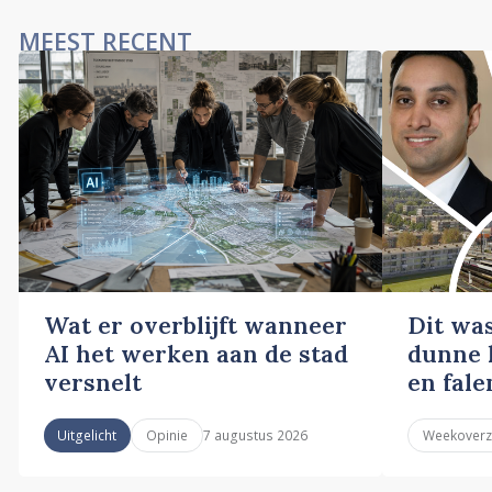
MEEST RECENT
Wat er overblijft wanneer
Dit wa
AI het werken aan de stad
dunne l
versnelt
en fale
7 augustus 2026
Uitgelicht
Opinie
Weekoverz