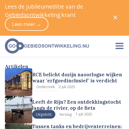
Lees de jubileumeditie van de
Gebiedsontwikkeling.krant
Lees meer →
Artikelen
RCE belicht dozijn naoorlogse wijken
waar ‘erfgoedinclusief’ is verdicht
2 juli 2025
Onderzoek
Leeft de Rijn? Een ontdekkingstocht
langs de rivier, op de fiets
1 juli 2025
Uitgelicht
Verslag
Tussen tanks en bedrijventerreinen: