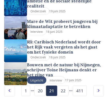
ambitie en de sociale stedelijke
realiteit
19 juni 2025
Onderzoek
Mare de Wit probeert jongeren bij
klimaatadaptatie te betrekken
18 juni 2025
Interview
Rli: Caribisch Nederland wordt door
het Rijk vaak vergeten als het gaat
om het fysieke domein
18 juni 2025
Onderzoek
Bouwen met de natuur bij Nijmegen,
schrijver Toine Heijmans denkt er
het zijne van
17 juni 2025
Uitgelicht
Interview
1
20
21
22
411