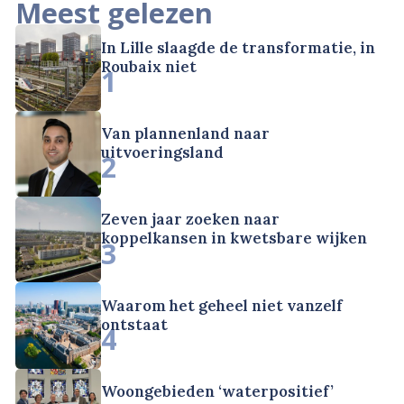
Meest gelezen
In Lille slaagde de transformatie, in
Roubaix niet
1
Van plannenland naar
uitvoeringsland
2
Zeven jaar zoeken naar
koppelkansen in kwetsbare wijken
3
Waarom het geheel niet vanzelf
ontstaat
4
Woongebieden ‘waterpositief’