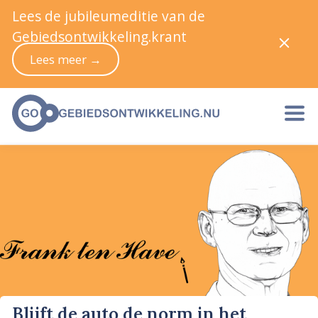
Lees de jubileumeditie van de
Gebiedsontwikkeling.krant
Lees meer →
Blijft de auto de norm in het