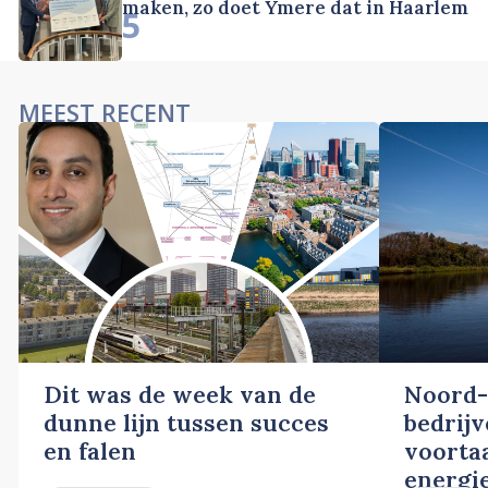
maken, zo doet Ymere dat in Haarlem
5
MEEST RECENT
Dit was de week van de
Noord-
dunne lijn tussen succes
bedrij
en falen
voortaa
energi