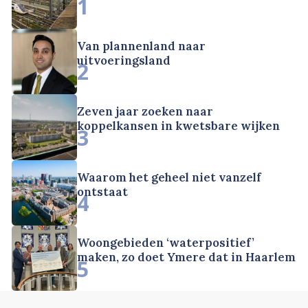
1
Van plannenland naar
uitvoeringsland
2
Zeven jaar zoeken naar
koppelkansen in kwetsbare wijken
3
Waarom het geheel niet vanzelf
ontstaat
4
Woongebieden ‘waterpositief’
maken, zo doet Ymere dat in Haarlem
5