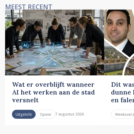
MEEST RECENT
Wat er overblijft wanneer
Dit wa
AI het werken aan de stad
dunne l
versnelt
en fale
7 augustus 2026
Uitgelicht
Opinie
Weekoverz