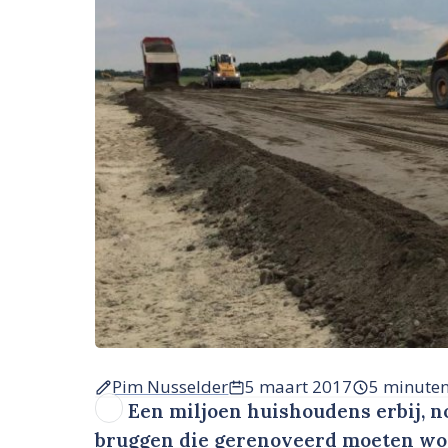
Pim Nusselder
5 maart 2017
5 minute
Een miljoen huishoudens erbij, n
bruggen die gerenoveerd moeten wo