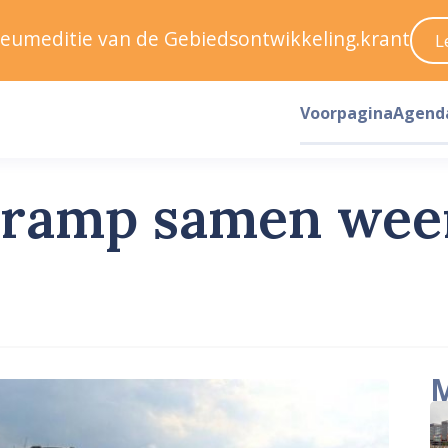
ileumeditie van de Gebiedsontwikkeling.krant
L
Voorpagina
Agend
 kramp samen weer
M