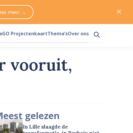
ees meer →
a
GO Projectenkaart
Thema’s
Over ons
 vooruit,
eest gelezen
In Lille slaagde de
transformatie, in Roubaix niet