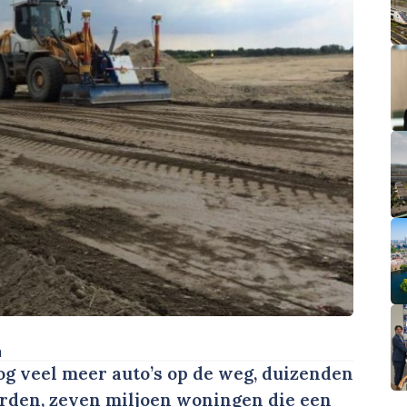
n
og veel meer auto’s op de weg, duizenden
rden, zeven miljoen woningen die een