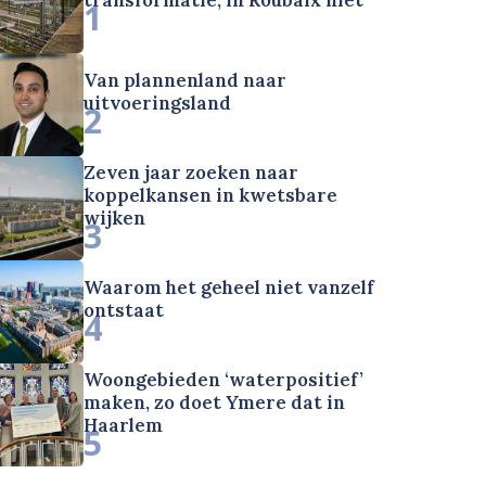
1
Van plannenland naar
uitvoeringsland
2
Zeven jaar zoeken naar
koppelkansen in kwetsbare
wijken
3
Waarom het geheel niet vanzelf
ontstaat
4
Woongebieden ‘waterpositief’
maken, zo doet Ymere dat in
Haarlem
5