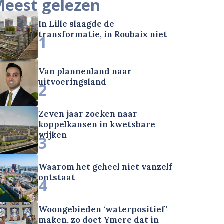
eest gelezen
In Lille slaagde de
transformatie, in Roubaix niet
1
Van plannenland naar
uitvoeringsland
2
Zeven jaar zoeken naar
koppelkansen in kwetsbare
wijken
3
Waarom het geheel niet vanzelf
ontstaat
4
Woongebieden ‘waterpositief’
maken, zo doet Ymere dat in