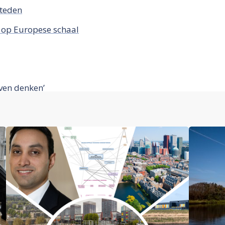
steden
n op Europese schaal
ven denken’