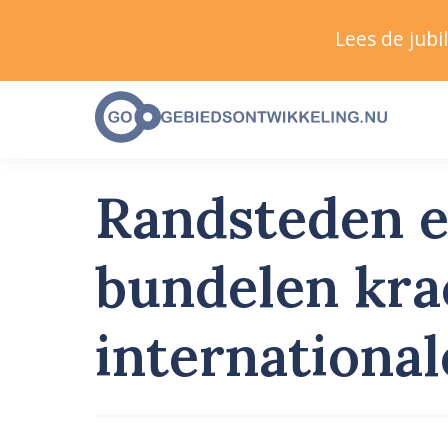
Lees de jub
Randsteden e
bundelen kra
internationa