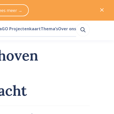
ees meer →
a
GO Projectenkaart
Thema’s
Over ons
dhoven
acht