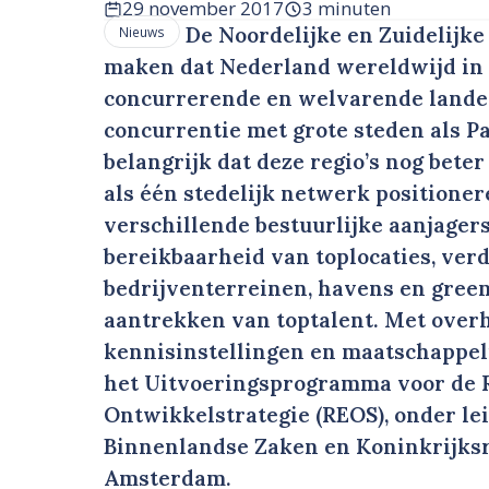
29 november 2017
3 minuten
De Noordelijke en Zuidelijk
Nieuws
maken dat Nederland wereldwijd in 
concurrerende en welvarende landen
concurrentie met grote steden als P
belangrijk dat deze regio’s nog bete
als één stedelijk netwerk positioner
verschillende bestuurlijke aanjager
bereikbaarheid van toplocaties, ve
bedrijventerreinen, havens en green
aantrekken van toptalent. Met overh
kennisinstellingen en maatschappeli
het Uitvoeringsprogramma voor de 
Ontwikkelstrategie (REOS), onder le
Binnenlandse Zaken en Koninkrijksr
Amsterdam.