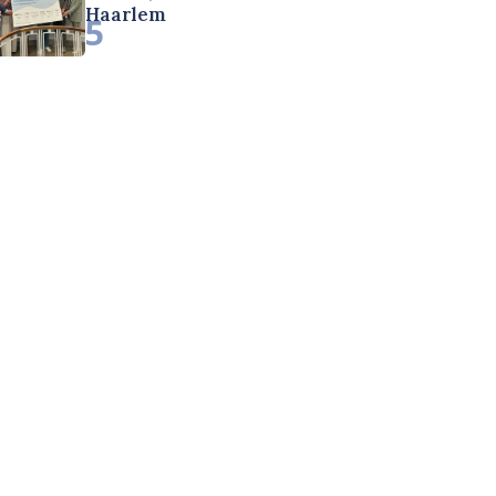
Haarlem
5