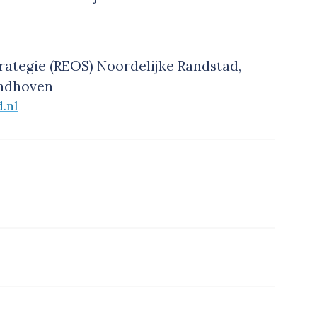
ategie (REOS) Noordelijke Randstad,
indhoven
d.nl