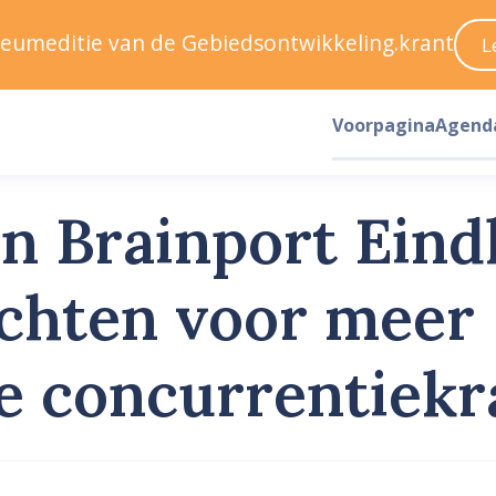
ileumeditie van de Gebiedsontwikkeling.krant
L
Voorpagina
Agend
n Brainport Ein
chten voor meer
le concurrentiekr