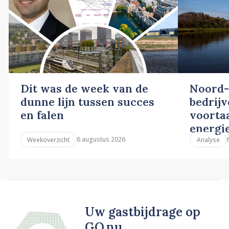
Dit was de week van de
Noord-
dunne lijn tussen succes
bedrij
en falen
voortaa
energi
6 augustus 2026
Weekoverzicht
Analyse
Uw gastbijdrage op
GO.nu