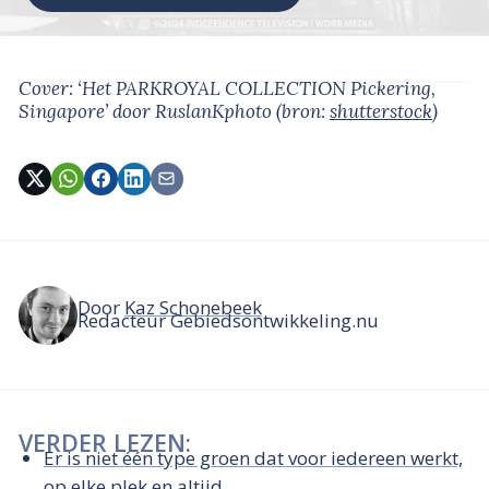
Cover: ‘Het PARKROYAL COLLECTION Pickering,
Singapore’
door RuslanKphoto
(bron:
shutterstock
)
Door
Kaz Schonebeek
Redacteur Gebiedsontwikkeling.nu
VERDER LEZEN:
Er is niet één type groen dat voor iedereen werkt,
op elke plek en altijd