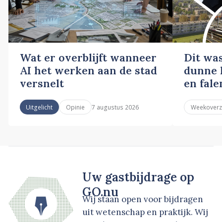
Wat er overblijft wanneer
Dit wa
AI het werken aan de stad
dunne l
versnelt
en fale
7 augustus 2026
Uitgelicht
Opinie
Weekoverz
Uw gastbijdrage op
GO.nu
Wij staan open voor bijdragen
uit wetenschap en praktijk. Wij