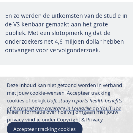
En zo werden de uitkomsten van de studie in
de VS kenbaar gemaakt aan het grote
publiek. Met een slotopmerking dat de
onderzoekers net 4,6 miljoen dollar hebben
ontvangen voor vervolgonderzoek.
Deze inhoud kan niet getoond worden in verband
met jouw cookie-wensen. Accepteer tracking
cookies of
bekijk
UofL study reports health benefits
of increased tree coverage in Louisville
op YouTube
.
Meer informatie over hoe wij omgaan met jouw
privacy vind je onder
Copyright & Privacy
Accepteer tracking cookies