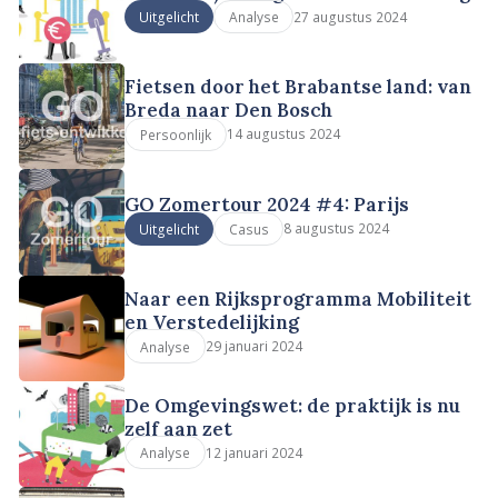
27 augustus 2024
Uitgelicht
Analyse
Fietsen door het Brabantse land: van
Breda naar Den Bosch
14 augustus 2024
Persoonlijk
GO Zomertour 2024 #4: Parijs
8 augustus 2024
Uitgelicht
Casus
Naar een Rijksprogramma Mobiliteit
en Verstedelijking
29 januari 2024
Analyse
De Omgevingswet: de praktijk is nu
zelf aan zet
12 januari 2024
Analyse