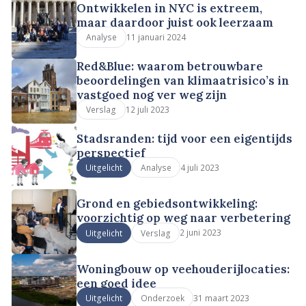
Ontwikkelen in NYC is extreem,
maar daardoor juist ook leerzaam
11 januari 2024
Analyse
Red&Blue: waarom betrouwbare
beoordelingen van klimaatrisico’s in
vastgoed nog ver weg zijn
12 juli 2023
Verslag
Stadsranden: tijd voor een eigentijds
perspectief
4 juli 2023
Uitgelicht
Analyse
Grond en gebiedsontwikkeling:
voorzichtig op weg naar verbetering
2 juni 2023
Uitgelicht
Verslag
Woningbouw op veehouderijlocaties:
een goed idee
31 maart 2023
Uitgelicht
Onderzoek