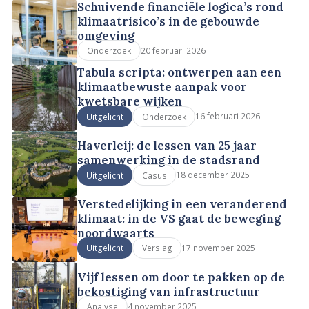
Schuivende financiële logica’s rond
klimaatrisico’s in de gebouwde
omgeving
20 februari 2026
Onderzoek
Tabula scripta: ontwerpen aan een
klimaatbewuste aanpak voor
kwetsbare wijken
16 februari 2026
Uitgelicht
Onderzoek
Haverleij: de lessen van 25 jaar
samenwerking in de stadsrand
18 december 2025
Uitgelicht
Casus
Verstedelijking in een veranderend
klimaat: in de VS gaat de beweging
noordwaarts
17 november 2025
Uitgelicht
Verslag
Vijf lessen om door te pakken op de
bekostiging van infrastructuur
4 november 2025
Analyse