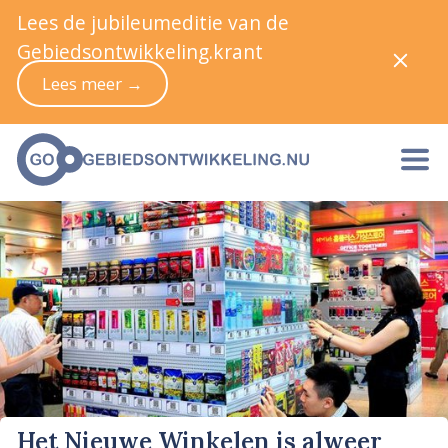
Lees de jubileumeditie van de
Gebiedsontwikkeling.krant
Lees meer →
Het Nieuwe Winkelen is alweer