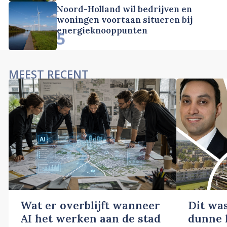
Noord-Holland wil bedrijven en
woningen voortaan situeren bij
energieknooppunten
5
MEEST RECENT
Wat er overblijft wanneer
Dit wa
AI het werken aan de stad
dunne l