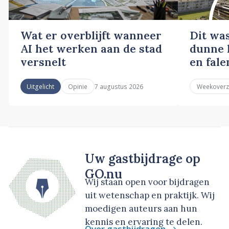
Wat er overblijft wanneer
Dit wa
AI het werken aan de stad
dunne l
versnelt
en fale
7 augustus 2026
Uitgelicht
Opinie
Weekoverz
Uw gastbijdrage op
GO.nu
Wij staan open voor bijdragen
uit wetenschap en praktijk. Wij
moedigen auteurs aan hun
kennis en ervaring te delen.
Over gastbijdragen