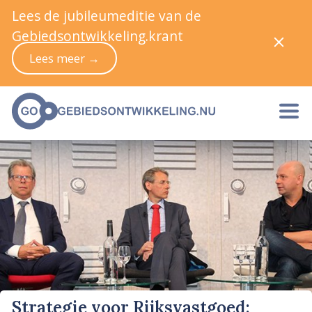
Lees de jubileumeditie van de
Gebiedsontwikkeling.krant
Lees meer →
Strategie voor Rijksvastgoed: