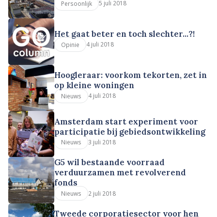
5 juli 2018
Persoonlijk
Het gaat beter en toch slechter...?!
4 juli 2018
Opinie
Hoogleraar: voorkom tekorten, zet in
op kleine woningen
4 juli 2018
Nieuws
Amsterdam start experiment voor
participatie bij gebiedsontwikkeling
3 juli 2018
Nieuws
G5 wil bestaande voorraad
verduurzamen met revolverend
fonds
2 juli 2018
Nieuws
Tweede corporatiesector voor hen