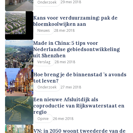
29 mei 2018
Onderzoek
Kans voor verduurzaming: pak de
bloemkoolwijken aan
28 mei 2018
Nieuws
Made in China: 5 tips voor
Nederlandse gebiedsontwikkeling
uit Shenzhen
28 mei 2018
Verslag
Hoe breng je de binnenstad ’s avonds
tot leven?
27 mei 2018
Onderzoek
Een nieuwe Afsluitdijk als
coproductie van Rijkswaterstaat en
regio
26 mei 2018
Opinie
VN: in 2050 woont tweederde van de