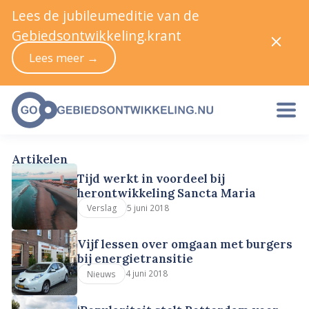
Lees de jubileumeditie van de
Gebiedsontwikkeling.krant
Lees meer →
Artikelen
Tijd werkt in voordeel bij
herontwikkeling Sancta Maria
5 juni 2018
Verslag
Vijf lessen over omgaan met burgers
bij energietransitie
4 juni 2018
Nieuws