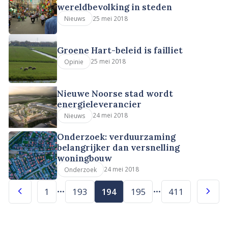
wereldbevolking in steden
25 mei 2018
Nieuws
Groene Hart-beleid is failliet
25 mei 2018
Opinie
Nieuwe Noorse stad wordt
energieleverancier
24 mei 2018
Nieuws
Onderzoek: verduurzaming
belangrijker dan versnelling
woningbouw
24 mei 2018
Onderzoek
1
193
194
195
411