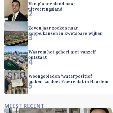
Van plannenland naar
uitvoeringsland
2
Zeven jaar zoeken naar
koppelkansen in kwetsbare wijken
3
Waarom het geheel niet vanzelf
ontstaat
4
Woongebieden ‘waterpositief’
maken, zo doet Ymere dat in Haarlem
5
MEEST RECENT