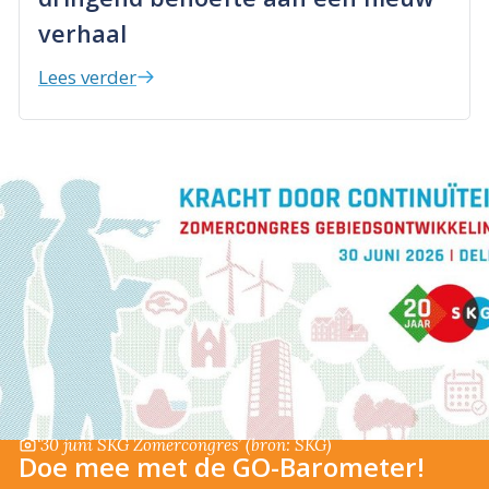
verhaal
Lees verder
‘30 juni SKG Zomercongres’
(bron: SKG)
Doe mee met de GO-Barometer!