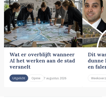
Wat er overblijft wanneer
Dit wa
AI het werken aan de stad
dunne l
versnelt
en fale
7 augustus 2026
Uitgelicht
Opinie
Weekoverz