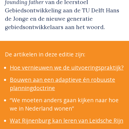
founding father
van de leerstoel
Gebiedsontwikkeling aan de TU Delft Hans
de Jonge en de nieuwe generatie
gebiedsontwikkelaars aan het woord.
De artikelen in deze editie zijn:
Hoe vernieuwen we de uitvoeringspraktijk?
Bouwen aan een adaptieve én robuuste
planningdoctrine
“We moeten anders gaan kijken naar hoe
we in Nederland wonen”
Wat Rijnenburg kan leren van Leidsche Rijn