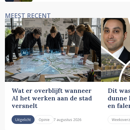
MEEST RECENT
Wat er overblijft wanneer
Dit wa
AI het werken aan de stad
dunne l
versnelt
en fale
7 augustus 2026
Uitgelicht
Opinie
Weekoverz