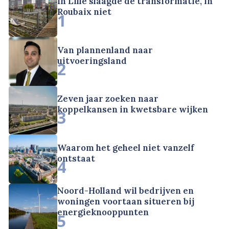
In Lille slaagde de transformatie, in
Roubaix niet
1
Van plannenland naar
uitvoeringsland
2
Zeven jaar zoeken naar
koppelkansen in kwetsbare wijken
3
Waarom het geheel niet vanzelf
ontstaat
4
Noord-Holland wil bedrijven en
woningen voortaan situeren bij
energieknooppunten
5