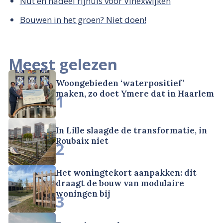
Nut en nadeel rijhuis voor Vinexwijken
Bouwen in het groen? Niet doen!
Meest gelezen
Woongebieden ‘waterpositief’
maken, zo doet Ymere dat in Haarlem
1
In Lille slaagde de transformatie, in
Roubaix niet
2
Het woningtekort aanpakken: dit
draagt de bouw van modulaire
woningen bij
3