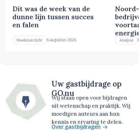
Dit was de week van de
Noord-
dunne lijn tussen succes
bedrij
en falen
voortaa
energi
6 augustus 2026
Weekoverzicht
Analyse
Uw gastbijdrage op
GO.nu
Wij staan open voor bijdragen
uit wetenschap en praktijk. Wij
moedigen auteurs aan hun
kennis en ervaring te delen.
Over gastbijdragen