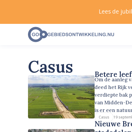
Lees de jub
Casus
Betere lee
Om de aanleg v
deed het Rijk v
verdiepte bak p
van Midden-Del
is er een natu
19 septem
Casus
Nieuwe Bre