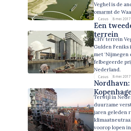
Veghel is de a
omarmt de Waal
8 mei 2017
Casus
Een tweede
terrein
CHV terrein Ve
Gulden Feniks 
met ‘Nijmegen o
felbegeerde pri
Nederland.
8 mei 2017
Casus
Nordhavn: 
Kopenhag
Terwijl in Ned
duurzame verst
jaren geleden 
klimaatneutraa
voorop lopen i