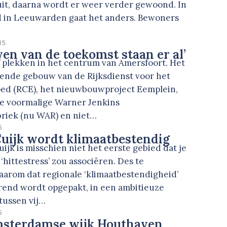
uit, daarna wordt er weer verder gewoond. In
rd in Leeuwarden gaat het anders. Bewoners
…
15
en van de toekomst staan er al’
f plekken in het centrum van Amersfoort. Het
ende gebouw van de Rijksdienst voor het
oed (RCE), het nieuwbouwproject Eemplein,
e voormalige Warner Jenkins
briek (nu WAR) en niet…
5
uijk wordt klimaatbestendig
ijk is misschien niet het eerste gebied dat je
‘hittestress’ zou associëren. Des te
aarom dat regionale ‘klimaatbestendigheid’
arend wordt opgepakt, in een ambitieuze
tussen vij…
5
sterdamse wijk Houthaven