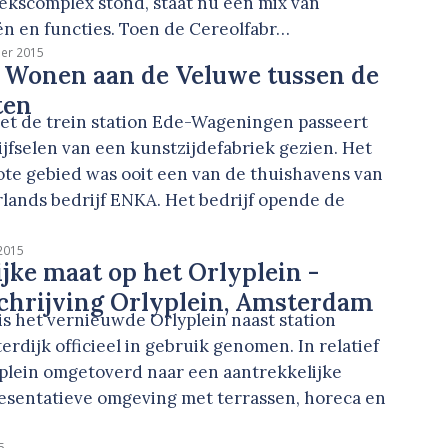
ekscomplex stond, staat nu een mix van
n en functies. Toen de Cereolfabr…
er 2015
 Wonen aan de Veluwe tussen de
ten
et de trein station Ede-Wageningen passeert
ijfselen van een kunstzijdefabriek gezien. Het
ote gebied was ooit een van de thuishavens van
lands bedrijf ENKA. Het bedrijf opende de
2015
jke maat op het Orlyplein -
chrijving Orlyplein, Amsterdam
 is het vernieuwde Orlyplein naast station
rdijk officieel in gebruik genomen. In relatief
it plein omgetoverd naar een aantrekkelijke
esentatieve omgeving met terrassen, horeca en
5