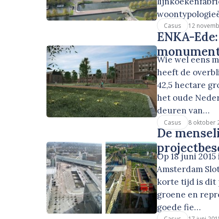
lijnkoekenfabri
woontypologieë
12 novemb
Casus
ENKA-Ede:
monumen
Wie wel eens m
heeft de overbl
42,5 hectare gr
het oude Neder
deuren van…
8 oktober 
Casus
De menseli
projectbes
Op 18 juni 2015
Amsterdam Slote
korte tijd is d
groene en repr
goede fie…
17 juni 201
Casus