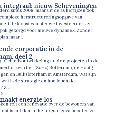
n integraal: nieuw Scheveningen
nderd sinds 2008, maar uit de as herrijzen ook
e complexe herstructureringsopgave van
eeft de komst van nieuwe investeerders en
pak gezorgd voor nieuwe dynamiek. Zonder
rplan maar…
ende corporatie in de
ham, deel 2
gt Gebiedsontwikkeling.nu drie projecten in de
Zomerhofkwartier (ZoHo) Rotterdam, de Honig
megen en Buiksloterham in Amsterdam. Wat zijn
 wat is de strategie en hoe lopen de
n? Z…
15
maakt energie los
ken rolt een renovatie over de bewoners van
 dat is het dan. In het ergste geval moeten ze