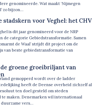
ndere genomineerde. Wat maakt ‘Nijmegen
’ zo bijzon…
 stadskern voor Veghel: het CHV
ghel is dit jaar genomineerd voor de NRP
in de categorie Gebiedstransformatie. Samen
marmt de Waal’ strijdt dit project om de
js van beste gebiedstransformatie van
de groene groeibriljant van
en
erland gemopperd wordt over de ladder
edelijking heeft de Deense overheid zichzelf al
resoluut ten doel gesteld om steden
l te maken. Denemarken wil internationaal
n duurzame vers…