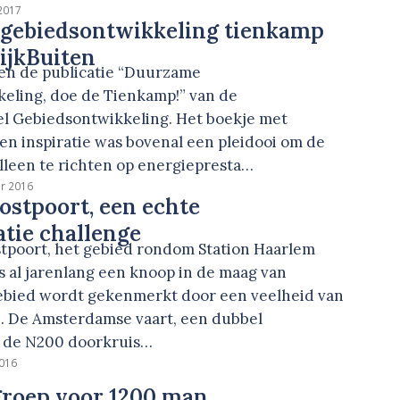
 2017
gebiedsontwikkeling tienkamp
wijkBuiten
een de publicatie “Duurzame
eling, doe de Tienkamp!” van de
oel Gebiedsontwikkeling. Het boekje met
en inspiratie was bovenal een pleidooi om de
lleen te richten op energiepresta…
r 2016
stpoort, een echte
tie challenge
poort, het gebied rondom Station Haarlem
s al jarenlang een knoop in de maag van
ebied wordt gekenmerkt door een veelheid van
 De Amsterdamse vaart, een dubbel
n de N200 doorkruis…
016
roep voor 1200 man