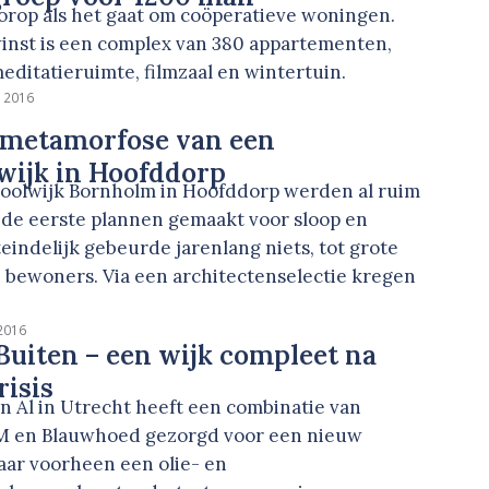
orop als het gaat om coöperatieve woningen.
winst is een complex van 380 appartementen,
ditatieruimte, filmzaal en wintertuin.
i 2016
 metamorfose van een
wijk in Hoofddorp
oolwijk Bornholm in Hoofddorp werden al ruim
 de eerste plannen gemaakt voor sloop en
indelijk gebeurde jarenlang niets, tot grote
de bewoners. Via een architectenselectie kregen
 2016
Buiten – een wijk compleet na
risis
in Al in Utrecht heeft een combinatie van
M en Blauwhoed gezorgd voor een nieuw
aar voorheen een olie- en