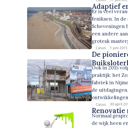
Adaptief e
Er is veel vera
feniksen. In d
Scheveningen h
een andere aan
grotesk maste
1 juni 2015
Casus
De pionier
Buiksloter
Ook in 2015 vol
praktijk: het 
fabriek in Nij
de uitdagingen,
ontwikkelinge
30 april 20
Casus
Renovatie 
Normaal gespro
de wijk heen en