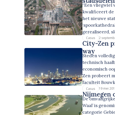
stadsdele
“Een vliegwiel 
kwalificeert d
het nieuwe stat
‘spoorkathedral
gerealiseerd, s
2 septemb
Casus
City-Zen p
way
Steden volledi
technisch haalb
economisch oogp
Zen probeert m
faculteit Bou
19 mei 201
Casus
Nijmegen 
De omvangrijke
Waal’ is genom
categorie Gebie