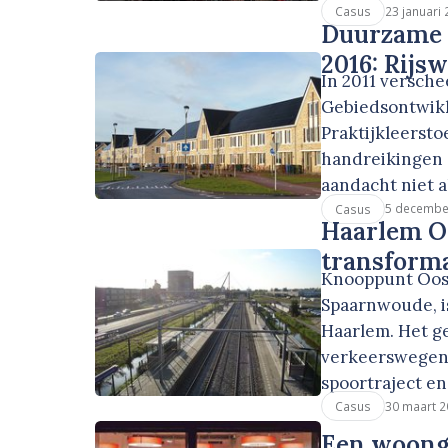
23 januari
Casus
Duurzame 
2016: Rijs
In 2011 versch
Gebiedsontwikk
Praktijkleerst
handreikingen 
aandacht niet a
5 decembe
Casus
Haarlem Oo
transforma
Knooppunt Oost
Spaarnwoude, i
Haarlem. Het g
verkeerswegen.
spoortraject e
30 maart 2
Casus
Een woong