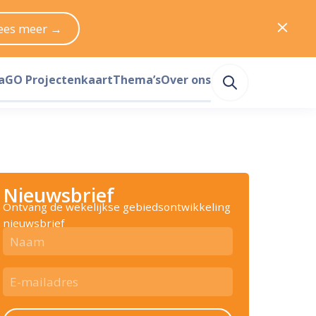
ees meer →
a
GO Projectenkaart
Thema’s
Over ons
Nieuwsbrief
Ontvang de wekelijkse gebiedsontwikkeling
nieuwsbrief