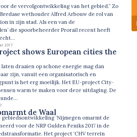
n
voor de vervolgontwikkeling van het gebied.” Zo
e Bredase wethouder Alfred Arbouw de rol van
ion in zijn stad. Als een van de
en’ die spoorbeheerder Prorail recent heeft
lecht…
er 2017
roject shows European cities the
g laten draaien op schone energie mag dan
aar zijn, vanuit een organisatorisch en
unt is het erg moeilijk. Het EU-project City-
ensen warm te maken voor deze uitdaging. De
wkunde…
7
omarmt de Waal
 gebiedsontwikkeling ‘Nijmegen omarmt de
ineerd voor de NRP Gulden Feniks 2017 in de
dstransformatie. Het project ‘CHV terrein