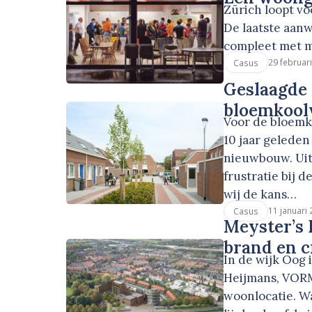
Zürich loopt vo
De laatste aan
compleet met me
29 februar
Casus
Geslaagde
bloemkool
Voor de bloemk
10 jaar geleden
nieuwbouw. Uite
frustratie bij 
wij de kans…
11 januari
Casus
Meyster’s 
brand en c
In de wijk Oog 
Heijmans, VOR
woonlocatie. W