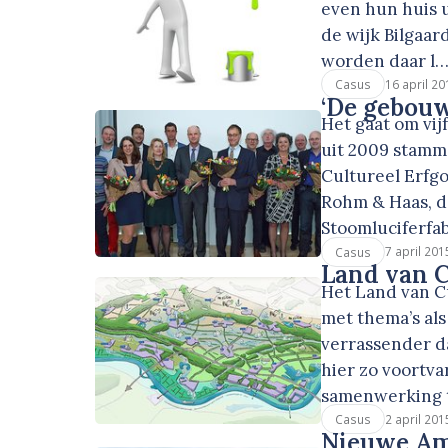
even hun huis 
de wijk Bilgaa
worden daar l
16 april 20
Casus
‘De gebouw
Het gaat om vij
uit 2009 stamm
Cultureel Erfg
Rohm & Haas, d
Stoomluciferfa
7 april 201
Casus
Land van C
Het Land van Cu
met thema’s als 
verrassender d
hier zo voortv
samenwerking 
2 april 201
Casus
Nieuwe Am