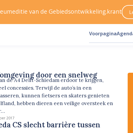
ileumeditie van de Gebiedsontwikkeling.krant
L
Voorpagina
Agend
fomgeving door een snelweg
an de A4 Delft-Schiedam erdoor te krijgen,
eel concessies. Terwijl de auto’s in een
asseren, kunnen fietsers en skaters genieten
fland, hebben dieren een veilige oversteek en
ur…
ber 2017
da CS slecht barrière tussen