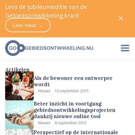
Lees de jubileumeditie van de
Gebiedsontwikkeling.krant
Lees meer →
Artikelen
Als de bewoner een ontwerper
wordt
10 september 2015
Nieuws
Beter inzicht in voortgang
gebiedsontwikkelingsprojecten
dankzij nieuwe online tool
8 september 2015
Nieuws
Perspectief op de internationale