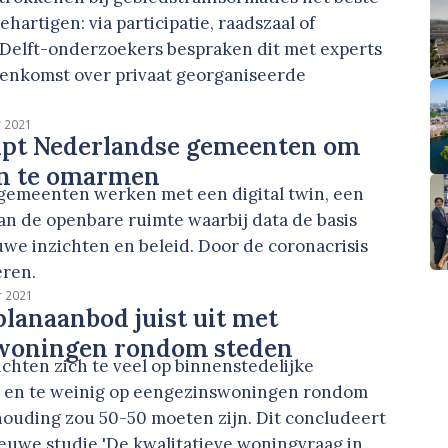
hartigen: via participatie, raadszaal of
Delft-onderzoekers bespraken dit met experts
jeenkomst over privaat georganiseerde
r 2021
lpt Nederlandse gemeenten om
in te omarmen
 gemeenten werken met een digital twin, een
van de openbare ruimte waarbij data de basis
we inzichten en beleid. Door de coronacrisis
keren.
r 2021
 planaanbod juist uit met
woningen rondom steden
chten zich te veel op binnenstedelijke
 en te weinig op eengezinswoningen rondom
houding zou 50-50 moeten zijn. Dit concludeert
ieuwe studie 'De kwalitatieve woningvraag in