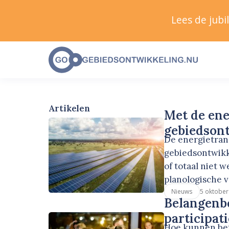
Lees de jub
Artikelen
Met de ene
gebiedsont
De energietrans
gebiedsontwikk
of totaal niet 
planologische v
5 oktober
Nieuws
Belangenbe
participat
Hoe kunnen bet