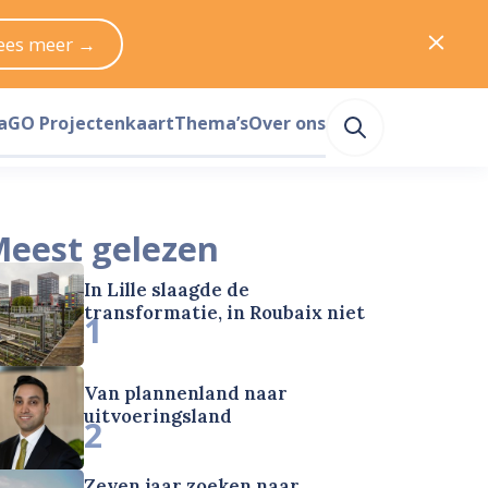
ees meer →
a
GO Projectenkaart
Thema’s
Over ons
eest gelezen
In Lille slaagde de
transformatie, in Roubaix niet
1
Van plannenland naar
uitvoeringsland
2
Zeven jaar zoeken naar