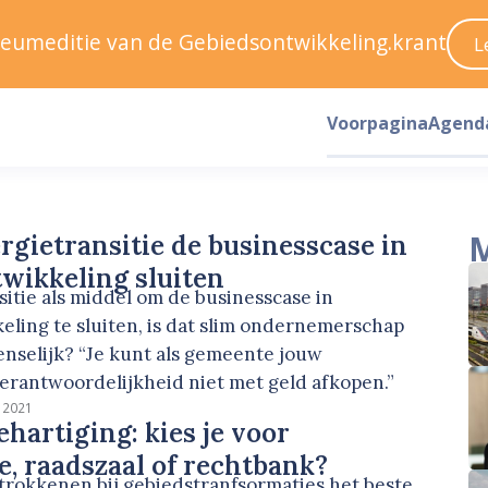
ileumeditie van de Gebiedsontwikkeling.krant
L
Voorpagina
Agend
M
rgietransitie de businesscase in
wikkeling sluiten
itie als middel om de businesscase in
eling te sluiten, is dat slim ondernemerschap
wenselijk? “Je kunt als gemeente jouw
erantwoordelijkheid niet met geld afkopen.”
 2021
hartiging: kies je voor
ie, raadszaal of rechtbank?
rokkenen bij gebiedstranfsormaties het beste