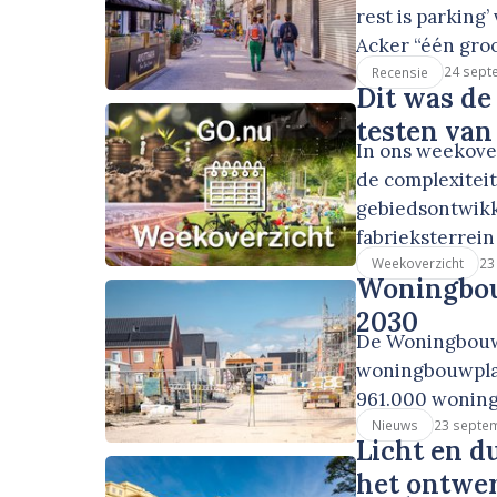
rest is parking
Acker “één groo
24 sept
Recensie
Dit was de
testen van
In ons weekove
de complexitei
gebiedsontwikk
fabrieksterrein
23
Weekoverzicht
Woningbou
2030
De Woningbouwk
woningbouwplan
961.000 woning
23 septe
Nieuws
Licht en du
het ontwer