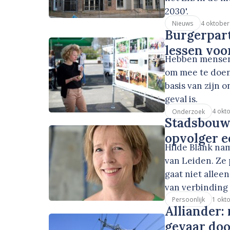
2030'.
4 oktober
Nieuws
Burgerparti
lessen voo
Hebben mensen
om mee te doen 
basis van zijn 
geval is.
4 okt
Onderzoek
Stadsbouwm
opvolger e
Hilde Blank na
van Leiden. Ze 
gaat niet alle
van verbinding 
1 okt
Persoonlijk
Alliander
gevaar doo