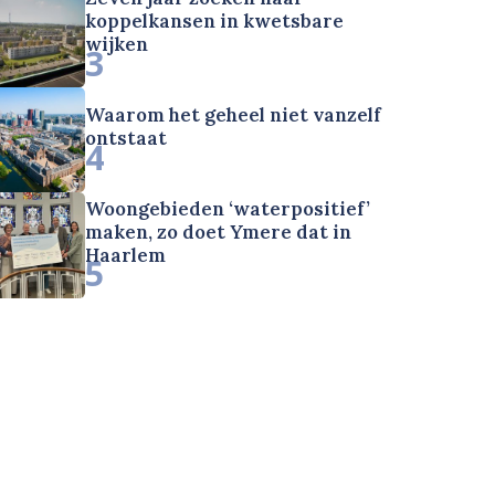
koppelkansen in kwetsbare
wijken
3
Waarom het geheel niet vanzelf
ontstaat
4
Woongebieden ‘waterpositief’
maken, zo doet Ymere dat in
Haarlem
5