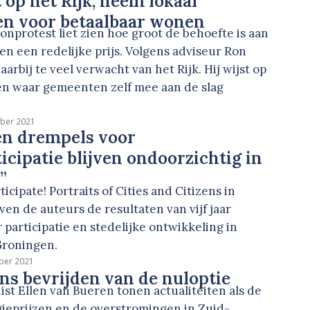
 op het Rijk, neem lokaal
en voor betaalbaar wonen
nprotest liet zien hoe groot de behoefte is aan
en een redelijke prijs. Volgens adviseur Ron
arbij te veel verwacht van het Rijk. Hij wijst op
en waar gemeenten zelf mee aan de slag
ber 2021
en drempels voor
icipatie blijven ondoorzichtig in
”
ticipate! Portraits of Cities and Citizens in
jven de auteurs de resultaten van vijf jaar
participatie en stedelijke ontwikkeling in
Groningen.
ber 2021
ns bevrijden van de nuloptie
st Ellen van Bueren tonen actualiteiten als de
gieprijzen en de overstromingen in Zuid-