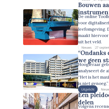
Bouwen aan
instrumen
De online Tool
voor digitalise
leefomgeving. D
maakt hiervoor
uit het veld.
27 septe
Nieuws
“Ondanks 
we geen st
Hoogleraar geb
analyseert de a
“Het is het ma
is niet genoeg.”
Uitgelicht
Nieu
Een pleido
delen
Volgens recens