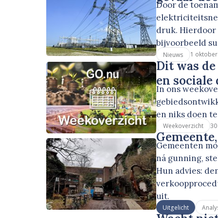
Door de toenam
elektriciteits
druk. Hierdoor
bijvoorbeeld su
1 oktober
Nieuws
Dit was de
en social
In ons weekover
gebiedsontwikk
en niks doen t
30
Weekoverzicht
Gemeente, 
Gemeenten moet
ná gunning, ste
Hun advies: de
verkoopproced
uit.
Uitgelicht
Analy