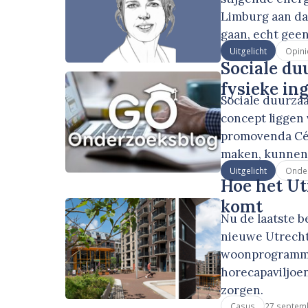
Limburg aan da
gaan, echt geen
Uitgelicht
Opini
Sociale d
fysieke in
Sociale duurza
concept liggen 
promovenda Céli
maken, kunnen 
Uitgelicht
Onde
Hoe het Ut
komt
Nu de laatste 
nieuwe Utrechts
woonprogramma,
horecapaviljoe
zorgen.
27 septem
Casus