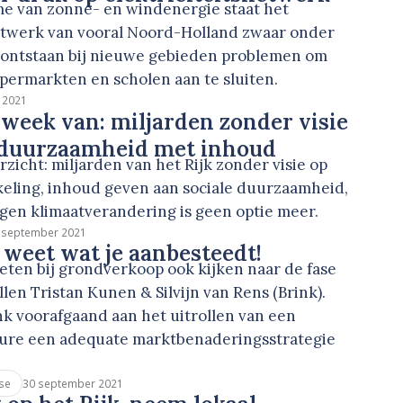
e van zonne- en windenergie staat het
netwerk van vooral Noord-Holland zwaar onder
 ontstaan bij nieuwe gebieden problemen om
permarkten en scholen aan te sluiten.
 2021
 week van: miljarden zonder visie
e duurzaamheid met inhoud
zicht: miljarden van het Rijk zonder visie op
eling, inhoud geven aan sociale duurzaamheid,
egen klimaatverandering is geen optie meer.
 september 2021
weet wat je aanbesteedt!
en bij grondverkoop ook kijken naar de fase
llen Tristan Kunen & Silvijn van Rens (Brink).
nk voorafgaand aan het uitrollen van een
ure een adequate marktbenaderingsstrategie
30 september 2021
se