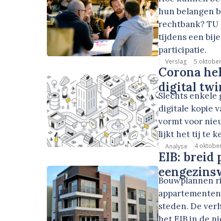
hun belangen be
rechtbank? TU 
tijdens een bi
participatie.
5 oktobe
Verslag
Corona he
digital tw
Slechts enkele
digitale kopie 
vormt voor nieu
lijkt het tij te 
4 oktobe
Analyse
EIB: breid
eengezins
Bouwplannen ri
appartementen
steden. De ver
het EIB in de n