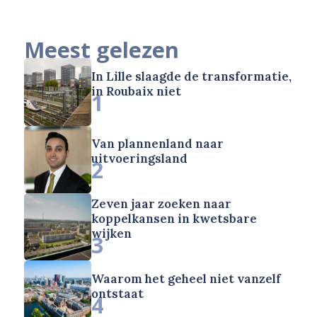
Meest gelezen
In Lille slaagde de transformatie,
in Roubaix niet
1
Van plannenland naar
uitvoeringsland
2
Zeven jaar zoeken naar
koppelkansen in kwetsbare
wijken
3
Waarom het geheel niet vanzelf
ontstaat
4